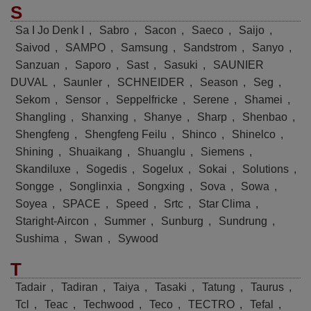
S
Sa I Jo Denk I
,
Sabro
,
Sacon
,
Saeco
,
Saijo
,
Saivod
,
SAMPO
,
Samsung
,
Sandstrom
,
Sanyo
,
Sanzuan
,
Saporo
,
Sast
,
Sasuki
,
SAUNIER
DUVAL
,
Saunler
,
SCHNEIDER
,
Season
,
Seg
,
Sekom
,
Sensor
,
Seppelfricke
,
Serene
,
Shamei
,
Shangling
,
Shanxing
,
Shanye
,
Sharp
,
Shenbao
,
Shengfeng
,
Shengfeng Feilu
,
Shinco
,
Shinelco
,
Shining
,
Shuaikang
,
Shuanglu
,
Siemens
,
Skandiluxe
,
Sogedis
,
Sogelux
,
Sokai
,
Solutions
,
Songge
,
Songlinxia
,
Songxing
,
Sova
,
Sowa
,
Soyea
,
SPACE
,
Speed
,
Srtc
,
Star Clima
,
Staright-Aircon
,
Summer
,
Sunburg
,
Sundrung
,
Sushima
,
Swan
,
Sywood
T
Tadair
,
Tadiran
,
Taiya
,
Tasaki
,
Tatung
,
Taurus
,
Tcl
,
Teac
,
Techwood
,
Teco
,
TECTRO
,
Tefal
,