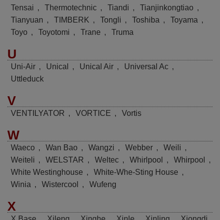
Tensai
,
Thermotechnic
,
Tiandi
,
Tianjinkongtiao
,
Tianyuan
,
TIMBERK
,
Tongli
,
Toshiba
,
Toyama
,
Toyo
,
Toyotomi
,
Trane
,
Truma
U
Uni-Air
,
Unical
,
Unical Air
,
Universal Ac
,
Uttleduck
V
VENTILYATOR
,
VORTICE
,
Vortis
W
Waeco
,
Wan Bao
,
Wangzi
,
Webber
,
Weili
,
Weiteli
,
WELSTAR
,
Weltec
,
Whirlpool
,
Whirpool
,
White Westinghouse
,
White-Whe-Sting House
,
Winia
,
Wistercool
,
Wufeng
X
X Base
,
Xileng
,
Xinghe
,
Xinle
,
Xinling
,
Xiongdi