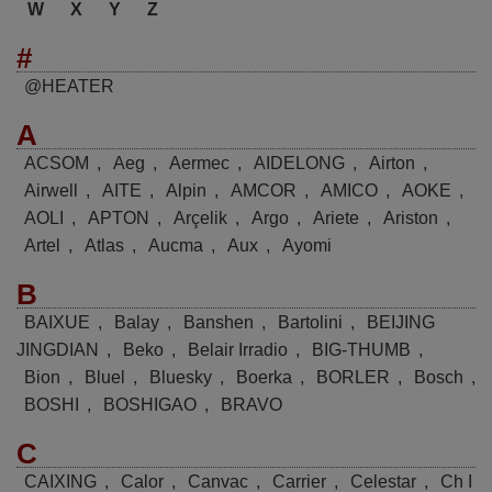
W
X
Y
Z
#
@HEATER
A
ACSOM
,
Aeg
,
Aermec
,
AIDELONG
,
Airton
,
Airwell
,
AITE
,
Alpin
,
AMCOR
,
AMICO
,
AOKE
,
AOLI
,
APTON
,
Arçelik
,
Argo
,
Ariete
,
Ariston
,
Artel
,
Atlas
,
Aucma
,
Aux
,
Ayomi
B
BAIXUE
,
Balay
,
Banshen
,
Bartolini
,
BEIJING
JINGDIAN
,
Beko
,
Belair Irradio
,
BIG-THUMB
,
Bion
,
Bluel
,
Bluesky
,
Boerka
,
BORLER
,
Bosch
,
BOSHI
,
BOSHIGAO
,
BRAVO
C
CAIXING
,
Calor
,
Canvac
,
Carrier
,
Celestar
,
Ch I