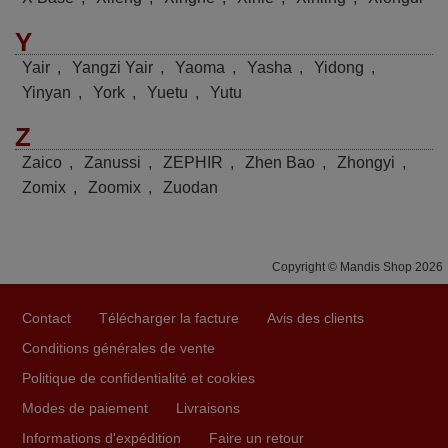
Y
Yair
,
Yangzi Yair
,
Yaoma
,
Yasha
,
Yidong
,
Yinyan
,
York
,
Yuetu
,
Yutu
Z
Zaico
,
Zanussi
,
ZEPHIR
,
Zhen Bao
,
Zhongyi
,
Zomix
,
Zoomix
,
Zuodan
Copyright © Mandis Shop 2026
Contact
Télécharger la facture
Avis des clients
Conditions générales de vente
Politique de confidentialité et cookies
Modes de paiement
Livraisons
Informations d'expédition
Faire un retour