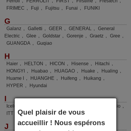
Ferroli
,
FERROLIT
,
FIRST
,
Firstline
,
Frestech
,
FRIMEC
,
Fuji
,
Fujitsu
,
Funai
,
FUNIKI
G
Galanz
,
Galletti
,
GEER
,
GENERAL
,
General
Electric
,
Glee
,
Goldstar
,
Gorenje
,
Graetz
,
Gree
,
GUANGDA
,
Guqiao
H
Haier
,
HELTON
,
HICON
,
Hisense
,
Hitachi
,
HONGYI
,
Huabao
,
HUAGAO
,
Huake
,
Hualing
,
Huame I
,
HUANGHE
,
Huifeng
,
Huikang
,
HYPER
,
Hyundai
I
Iceluxe
,
Ideal Standard
,
Indesit
,
INYCIN
,
Irradio
,
Quel plaisir de vous
ITT
accueillir ! Nous espérons
J