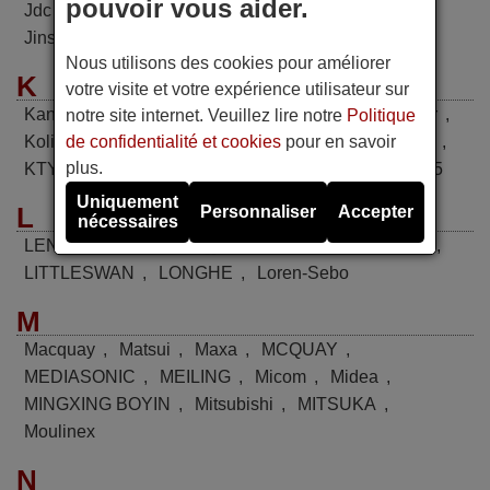
pouvoir vous aider.
Jdc
,
JIALE
,
Jiangnan
,
JINBEIJING
,
Jinda
,
Jinsong
,
JMSTAR
,
Johnson
,
Johson
,
Joycare
Nous utilisons des cookies pour améliorer
K
votre visite et votre expérience utilisateur sur
Kangl I
,
Kelon
,
KELONG
,
Kenwood
,
Klimatair
,
notre site internet. Veuillez lire notre
Politique
de confidentialité et cookies
pour en savoir
Kolin
,
Konka
,
KRIS
,
KT02-D001
,
KT02-D002
,
plus.
KTY001
,
KTY002
,
KTY003
,
KTY004
,
KTY005
Uniquement
L
Personnaliser
Accepter
nécessaires
LENNOX
,
LG
,
Liangyu
,
LIKEAIR
,
Little Duck
,
LITTLESWAN
,
LONGHE
,
Loren-Sebo
M
Macquay
,
Matsui
,
Maxa
,
MCQUAY
,
MEDIASONIC
,
MEILING
,
Micom
,
Midea
,
MINGXING BOYIN
,
Mitsubishi
,
MITSUKA
,
Moulinex
N