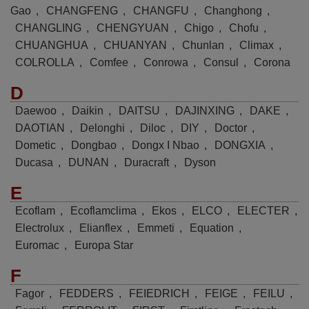
Gao
,
CHANGFENG
,
CHANGFU
,
Changhong
,
CHANGLING
,
CHENGYUAN
,
Chigo
,
Chofu
,
CHUANGHUA
,
CHUANYAN
,
Chunlan
,
Climax
,
COLROLLA
,
Comfee
,
Conrowa
,
Consul
,
Corona
D
Daewoo
,
Daikin
,
DAITSU
,
DAJINXING
,
DAKE
,
DAOTIAN
,
Delonghi
,
Diloc
,
DIY
,
Doctor
,
Dometic
,
Dongbao
,
Dongx I Nbao
,
DONGXIA
,
Ducasa
,
DUNAN
,
Duracraft
,
Dyson
E
Ecoflam
,
Ecoflamclima
,
Ekos
,
ELCO
,
ELECTER
,
Electrolux
,
Elianflex
,
Emmeti
,
Equation
,
Euromac
,
Europa Star
F
Fagor
,
FEDDERS
,
FEIEDRICH
,
FEIGE
,
FEILU
,