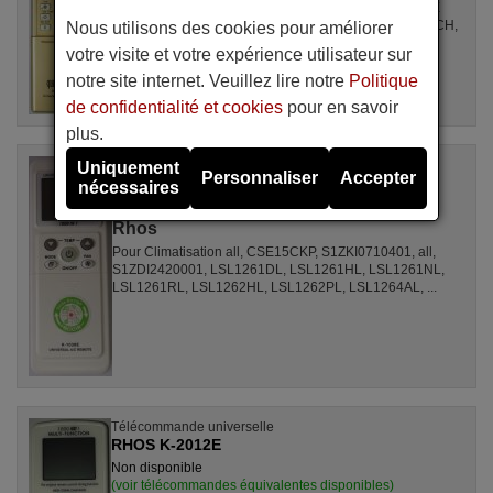
Pour Climatisation all, GZ1002BE3, SPLIT2700DECONNE
(D4324009), R410A, DSB121LH, MSCA12YV, FAC12407CH,
Nous utilisons des cookies pour améliorer
DBO335AG, ALD3000, LSD2461HL, MS30, ...
votre visite et votre expérience utilisateur sur
notre site internet. Veuillez lire notre
Politique
de confidentialité et cookies
pour en savoir
plus.
Télécommande universelle
Uniquement
Personnaliser
Accepter
RHOS K1038E
nécessaires
Non disponible
Rhos
Pour Climatisation all, CSE15CKP, S1ZKI0710401, all,
S1ZDI2420001, LSL1261DL, LSL1261HL, LSL1261NL,
LSL1261RL, LSL1262HL, LSL1262PL, LSL1264AL, ...
Télécommande universelle
RHOS K-2012E
Non disponible
(voir télécommandes équivalentes disponibles)