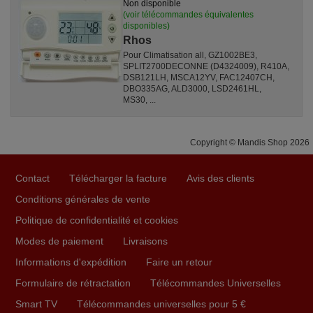
Non disponible
(voir télécommandes équivalentes
disponibles)
Rhos
Pour Climatisation all, GZ1002BE3,
SPLIT2700DECONNE (D4324009), R410A,
DSB121LH, MSCA12YV, FAC12407CH,
DBO335AG, ALD3000, LSD2461HL,
MS30, ...
Copyright © Mandis Shop 2026
Contact
Télécharger la facture
Avis des clients
Conditions générales de vente
Politique de confidentialité et cookies
Modes de paiement
Livraisons
Informations d'expédition
Faire un retour
Formulaire de rétractation
Télécommandes Universelles
Smart TV
Télécommandes universelles pour 5 €