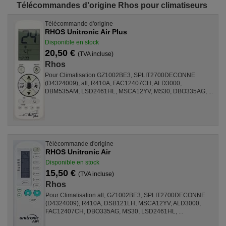
Télécommandes d'origine Rhos pour climatiseurs
Télécommande d'origine
RHOS Unitronic Air Plus
Disponible en stock
20,50 €
(TVA incluse)
Rhos
Pour Climatisation GZ1002BE3, SPLIT2700DECONNE
(D4324009), all, R410A, FAC12407CH, ALD3000,
DBM535AM, LSD2461HL, MSCA12YV, MS30, DBO335AG, ...
Télécommande d'origine
RHOS Unitronic Air
Disponible en stock
15,50 €
(TVA incluse)
Rhos
Pour Climatisation all, GZ1002BE3, SPLIT2700DECONNE
(D4324009), R410A, DSB121LH, MSCA12YV, ALD3000,
FAC12407CH, DBO335AG, MS30, LSD2461HL, ...