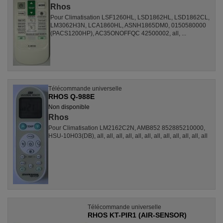
Rhos
Pour Climatisation LSF1260HL, LSD1862HL, LSD1862CL,
LM3062H3N, LCA1860HL, ASNH1865DM0, 0150580000
(PACS1200HP), AC35ONOFFQC 42500002, all, ...
Télécommande universelle
RHOS Q-988E
Non disponible
Rhos
Pour Climatisation LM2162C2N, AMB852 852885210000,
HSU-10H03(DB), all, all, all, all, all, all, all, all, all, all, all, all
Télécommande universelle
RHOS KT-PIR1 (AIR-SENSOR)