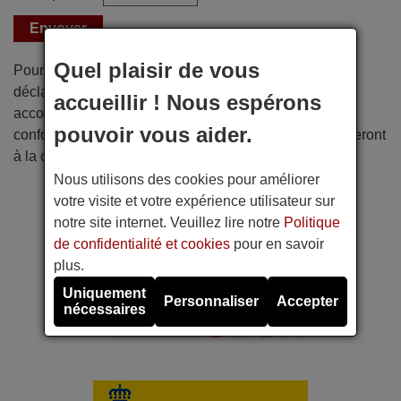
Quel plaisir de vous
Pour les commandes dont la livraison requiert une
déclaration de contenu, les colis devront être
accueillir ! Nous espérons
accompagnés des copies de factures nécessaires
pouvoir vous aider.
conformément à la législation, et les frais de douane seront
à la charge du client.
Nous utilisons des cookies pour améliorer
votre visite et votre expérience utilisateur sur
notre site internet. Veuillez lire notre
Politique
de confidentialité et cookies
pour en savoir
plus.
Uniquement
Personnaliser
Accepter
nécessaires