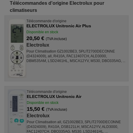
Télécommandes d'origine Electrolux pour
climatiseurs
Télécommande d'origine
ELECTROLUX Unitronic Air Plus
Disponible en stock
20,50 €
(TVA incluse)
Electrolux
Pour Climatisation GZ1002BE3, SPLIT2700DECONNE
(D4324009), all, R410A, FAC12407CH, ALD3000,
DBM535AM, LSD2461HL, MSCA12YV, MS30, DBO335AG, ...
Télécommande d'origine
ELECTROLUX Unitronic Air
Disponible en stock
15,50 €
(TVA incluse)
Electrolux
Pour Climatisation all, GZ1002BE3, SPLIT2700DECONNE
(D4324009), R410A, DSB121LH, MSCA12YV, ALD3000,
FAC12407CH, DBO335AG, MS30, LSD2461HL, ...