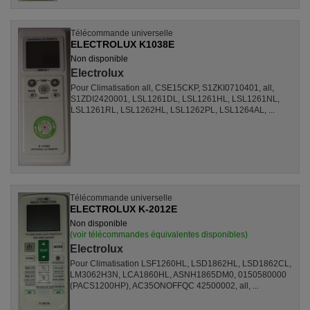
Télécommande universelle
ELECTROLUX K1038E
Non disponible
Electrolux
Pour Climatisation all, CSE15CKP, S1ZKI0710401, all,
S1ZDI2420001, LSL1261DL, LSL1261HL, LSL1261NL,
LSL1261RL, LSL1262HL, LSL1262PL, LSL1264AL, ...
Télécommande universelle
ELECTROLUX K-2012E
Non disponible
(voir télécommandes équivalentes disponibles)
Electrolux
Pour Climatisation LSF1260HL, LSD1862HL, LSD1862CL,
LM3062H3N, LCA1860HL, ASNH1865DM0, 0150580000
(PACS1200HP), AC35ONOFFQC 42500002, all, ...