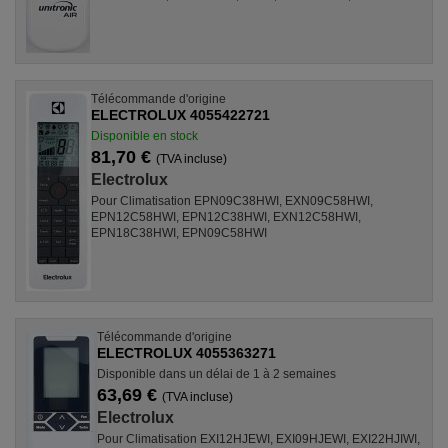
Télécommande d'origine
ELECTROLUX 4055422721
Disponible en stock
81,70 €
(TVA incluse)
Electrolux
Pour Climatisation EPN09C38HWI, EXN09C58HWI,
EPN12C58HWI, EPN12C38HWI, EXN12C58HWI,
EPN18C38HWI, EPN09C58HWI
Télécommande d'origine
ELECTROLUX 4055363271
Disponible dans un délai de 1 à 2 semaines
63,69 €
(TVA incluse)
Electrolux
Pour Climatisation EXI12HJEWI, EXI09HJEWI, EXI22HJIWI,