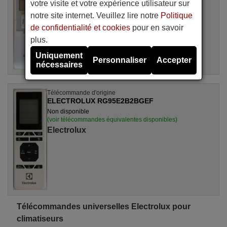
votre visite et votre expérience utilisateur sur
Electrolux
notre site internet. Veuillez lire notre
Politique
de confidentialité et cookies
pour en savoir
plus.
Uniquement
Personnaliser
Accepter
nécessaires
Télécommande d'origine
ELECTROLUX RG95E2B2BGEF
Non disponible
(voir télécommandes équivalentes disponibles)
Electrolux
Télécommandes universelles Electrolux pour
climatiseurs