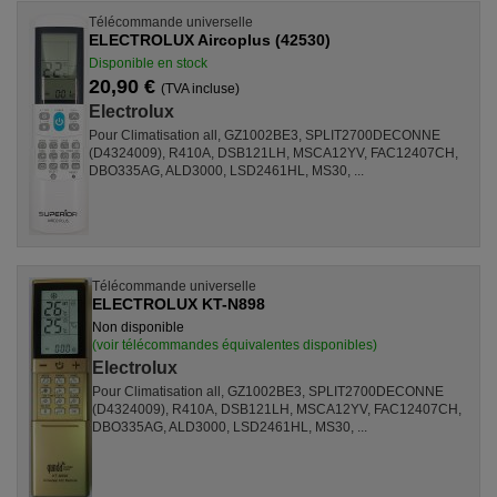
Télécommande universelle
ELECTROLUX Aircoplus (42530)
Disponible en stock
20,90 €
(TVA incluse)
Electrolux
Pour Climatisation all, GZ1002BE3, SPLIT2700DECONNE
(D4324009), R410A, DSB121LH, MSCA12YV, FAC12407CH,
DBO335AG, ALD3000, LSD2461HL, MS30, ...
Télécommande universelle
ELECTROLUX KT-N898
Non disponible
(voir télécommandes équivalentes disponibles)
Electrolux
Pour Climatisation all, GZ1002BE3, SPLIT2700DECONNE
(D4324009), R410A, DSB121LH, MSCA12YV, FAC12407CH,
DBO335AG, ALD3000, LSD2461HL, MS30, ...