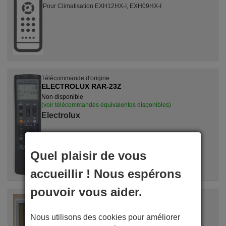
Pour Climatisation EXH12HX-I, EXH09HX-I
Télécommande d'origine
ELECTROLUX RAR-23Z
Non disponible
(voir télécommandes équivalentes disponibles)
Electrolux
Quel plaisir de vous
accueillir ! Nous espérons
pouvoir vous aider.
Télécommande d'origine
ELECTROLUX YALF1
Nous utilisons des cookies pour améliorer
Non disponible
(voir télécommandes équivalentes disponibles)