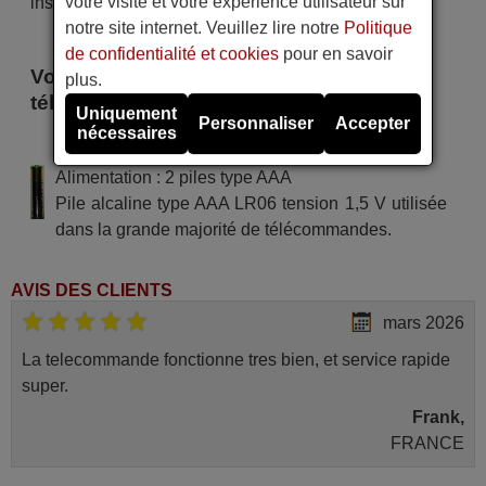
votre visite et votre expérience utilisateur sur
instant !
notre site internet. Veuillez lire notre
Politique
de confidentialité et cookies
pour en savoir
Voici certains modèles qui utilisent cette
plus.
télécommande
Uniquement
Personnaliser
Accepter
nécessaires
PHONAR JX 2100
Alimentation : 2 piles type AAA
Pile alcaline type AAA LR06 tension 1,5 V utilisée
dans la grande majorité de télécommandes.
AVIS DES CLIENTS
mars 2026
La telecommande fonctionne tres bien, et service rapide
super.
Frank,
FRANCE