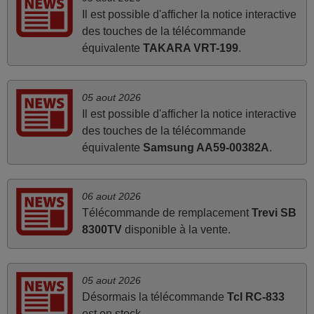
Il est possible d'afficher la notice interactive
avril 2026
des touches de la télécommande
Ravie de voir que ma commande effectuée a 13h30est
équivalente
TAKARA VRT-199
.
deja traitée et expédiée Je vous en remercie d’avance et
attend la réception Encore merci
Jacqueline,
05 aout 2026
FRANCE
Il est possible d'afficher la notice interactive
des touches de la télécommande
équivalente
Samsung AA59-00382A
.
mars 2026
Je suis très content de cet achat. Cette télécommande est
06 aout 2026
d'une efficacité étonnante. Alors que la télécommande
Télécommande de remplacement
Trevi SB
d'origine ne fonctionnait plus (probablement le LED à
8300TV
disponible à la vente.
changer), et que certains boutons sur le Combiné Radio-
K7-DVD étaient inopérants. Voilà de quoi donner une
seconde vie à mes deux Panasonic haut de gamme des
05 aout 2026
années 90
Désormais la télécommande
Tcl RC-833
Alain,
est en stock.