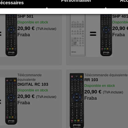
Personnaliser
Acc
écessaires
Télécommande
Télécom
équivalente
équivalen
SHP 501
SHP 40
Disponible en stock
Disponibl
20,90 €
20,90
(TVA incluse)
Fraba
Fraba
Télécommande
Télécommande équivalente
RR 103
équivalente
DIGITAL RC 103
Disponible en stock
Disponible en stock
20,90 €
(TVA incluse)
20,90 €
(TVA incluse)
Fraba
Fraba