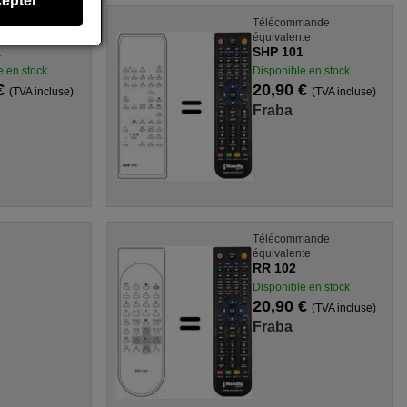
epter
mande
Télécommande
te
équivalente
1
SHP 101
e en stock
Disponible en stock
 €
20,90 €
(TVA incluse)
(TVA incluse)
Fraba
Télécommande
équivalente
RR 102
Disponible en stock
20,90 €
(TVA incluse)
Fraba