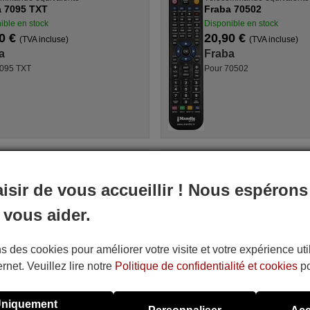
a 7095 TXT
Fraba 70502
ible en stock
Disponible en stock
0 €
20,90 €
(TVA incluse)
(TVA incluse)
a
Fraba
7095 TXT
Pour 70502
ommande équivalente
Télécommande équivalente
 5197
Fraba L 8394
aisir de vous accueillir ! Nous espérons
ible en stock
Disponible en stock
0 €
20,90 €
(TVA incluse)
(TVA incluse)
 vous aider.
a
Fraba
5197
Pour L 8394
s des cookies pour améliorer votre visite et votre expérience uti
ernet. Veuillez lire notre
Politique de confidentialité et cookies
po
niquement