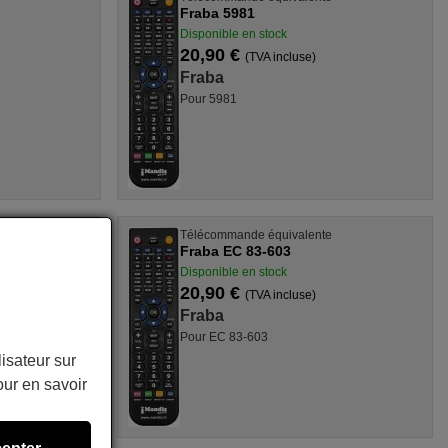
Fraba 5981
Disponible en stock
20,90 €
(TVA incluse)
Fraba
Pour 5981
Télécommande équivalente
Fraba EC 83-603
Disponible en stock
20,90 €
(TVA incluse)
Fraba
Pour EC 83-603
lisateur sur
ur en savoir