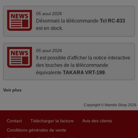
Ravie de voir que ma commande effectuée a 13h30est
deja traitée et expédiée Je vous en remercie d’avance et
05 aout 2026
attend la réception Encore merci
Désormais la télécommande
Tcl RC-833
Jacqueline,
est en stock.
FRANCE
05 aout 2026
mars 2026
Il est possible d'afficher la notice interactive
Super Service
des touches de la télécommande
équivalente
TAKARA VRT-199
.
Mario,
AUTRICHE
Voir plus
mars 2026
Copyright © Mandis Shop 2026
Tout bien.
Pascal,
Contact
Télécharger la facture
Avis des clients
FRANCE
Conditions générales de vente