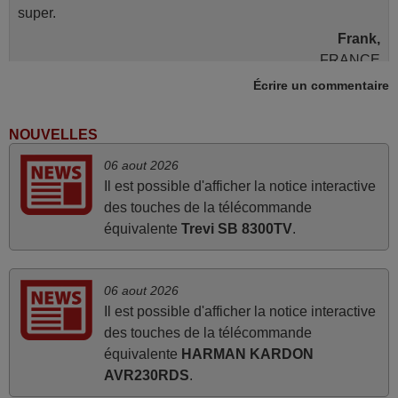
super.
Frank,
FRANCE
Écrire un commentaire
mars 2026
NOUVELLES
Je suis très content de cet achat. Cette télécommande est
06 aout 2026
d'une efficacité étonnante. Alors que la télécommande
Il est possible d'afficher la notice interactive
d'origine ne fonctionnait plus (probablement le LED à
des touches de la télécommande
changer), et que certains boutons sur le Combiné Radio-
équivalente
Trevi SB 8300TV
.
K7-DVD étaient inopérants. Voilà de quoi donner une
seconde vie à mes deux Panasonic haut de gamme des
années 90
06 aout 2026
Alain,
Il est possible d'afficher la notice interactive
FRANCE
des touches de la télécommande
équivalente
HARMAN KARDON
AVR230RDS
.
avril 2026