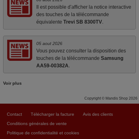
FRANCE
Il est possible d'afficher la notice interactive
des touches de la télécommande
équivalente
Trevi SB 8300TV
.
mars 2026
La telecommande fonctionne tres bien, et service rapide
05 aout 2026
super.
Vous pouvez consulter la disposition des
Frank,
touches de la télécommande
Samsung
FRANCE
AA59-00382A
.
mai 2026
Voir plus
Concerne la télécommande de remplacement pour le
vidéo projecteur Wimius P20. Un avis provisoire avait été
Copyright © Mandis Shop 2026
émis car le délai de 24h était dépassé, néanmoins j'ai
reçu la télécommande au cours du 3ème jour ouvré,
Contact
Télécharger la facture
Avis des clients
compatible avec mon besoin. Concernant la
Conditions générales de vente
fonctionnalité de la télécommande, le produit tient sa
Politique de confidentialité et cookies
promesse. Le document permet de connaître facilement