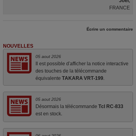
Joel,
FRANCE
mars 2026
Écrire un commentaire
Super Service
Mario,
NOUVELLES
AUTRICHE
05 aout 2026
Il est possible d'afficher la notice interactive
des touches de la télécommande
mars 2026
équivalente
TAKARA VRT-199
.
Je suis très content de cet achat. Cette télécommande est
d'une efficacité étonnante. Alors que la télécommande
d'origine ne fonctionnait plus (probablement le LED à
05 aout 2026
changer), et que certains boutons sur le Combiné Radio-
Désormais la télécommande
Tcl RC-833
K7-DVD étaient inopérants. Voilà de quoi donner une
est en stock.
seconde vie à mes deux Panasonic haut de gamme des
années 90
Alain,
06 aout 2026