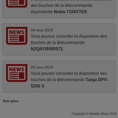
des touches de la télécommande
équivalente
Nokia 7155VTEE
.
juin 2026
Parfait.. je recommande..!
Joel,
04 aout 2026
FRANCE
Vous pouvez consulter la disposition des
touches de la télécommande
N2QAYB000572
.
mai 2026
Concerne la télécommande de remplacement pour le
04 aout 2026
vidéo projecteur Wimius P20. Un avis provisoire avait été
Vous pouvez consulter la disposition des
émis car le délai de 24h était dépassé, néanmoins j'ai
touches de la télécommande
Targa DPV-
reçu la télécommande au cours du 3ème jour ouvré,
5200 X
.
compatible avec mon besoin. Concernant la
fonctionnalité de la télécommande, le produit tient sa
promesse. Le document permet de connaître facilement
Voir plus
la fonction des différentes touches. De plus, elle est
directement utilisable moyennant l'insertion des 2 piles
Copyright © Mandis Shop 2026