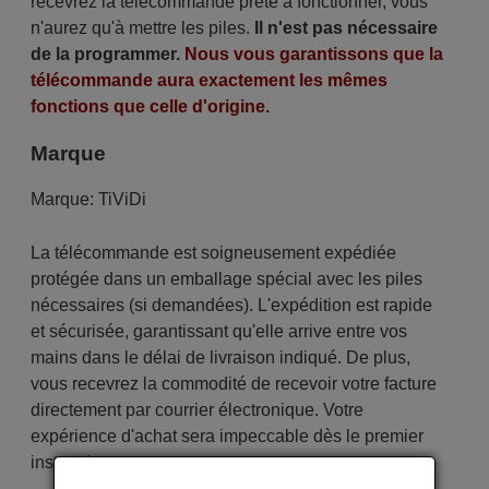
recevrez la télécommande prête à fonctionner, vous
n'aurez qu'à mettre les piles.
Il n'est pas nécessaire
de la programmer.
Nous vous garantissons que la
télécommande aura exactement les mêmes
fonctions que celle d'origine.
Marque
Marque:
TiViDi
La télécommande est soigneusement expédiée
protégée dans un emballage spécial avec les piles
nécessaires (si demandées). L'expédition est rapide
et sécurisée, garantissant qu'elle arrive entre vos
mains dans le délai de livraison indiqué. De plus,
vous recevrez la commodité de recevoir votre facture
directement par courrier électronique. Votre
expérience d'achat sera impeccable dès le premier
instant !