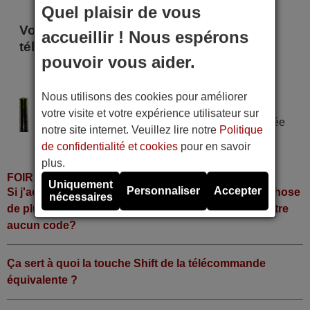
Quel plaisir de vous
Voici certains modèles qui utilisent cette
accueillir ! Nous espérons
télécommande
pouvoir vous aider.
TiViDi MF 59-00292 A
TiViDi MF59-00292A
Nous utilisons des cookies pour améliorer
Alimentation : 2 piles type AAA
votre visite et votre expérience utilisateur sur
Pile alcaline type AAA LR06 tension 1,5 V utilisée
notre site internet. Veuillez lire notre
Politique
dans la grande majorité de télécommandes.
de confidentialité et cookies
pour en savoir
plus.
FOIRE AUX QUESTIONS
Uniquement
Personnaliser
Accepter
Si j'achète la télécommande, dois-je faire quelque chose
nécessaires
de plus ou fonctionne-t-elle directement sans y mettre
aucun code?
Ça sert à quoi la touche Shift de la télécommande
équivalente ?