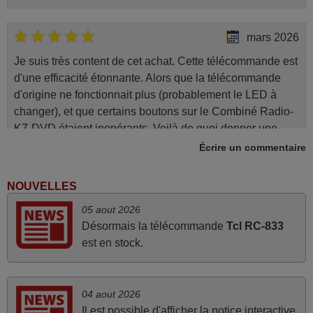
mars 2026
Je suis très content de cet achat. Cette télécommande est
d'une efficacité étonnante. Alors que la télécommande
d'origine ne fonctionnait plus (probablement le LED à
changer), et que certains boutons sur le Combiné Radio-
K7-DVD étaient inopérants. Voilà de quoi donner une
seconde vie à mes deux Panasonic haut de gamme des
Écrire un commentaire
années 90
Alain,
NOUVELLES
FRANCE
05 aout 2026
Désormais la télécommande
Tcl RC-833
mars 2026
est en stock.
Super Service
Mario,
04 aout 2026
AUTRICHE
Il est possible d'afficher la notice interactive