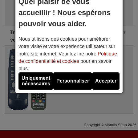
Quel plaisir de vous
i
Recherche Avancée
accueillir ! Nous espérons
Assistant de recherche
pouvoir vous aider.
Trouvez la télécommande PRIMARE parfaite pour
Nous utilisons des cookies pour améliorer
vous
votre visite et votre expérience utilisateur sur
Télécommande équivalente
notre site internet. Veuillez lire notre
Politique
PRIMA001
de confidentialité et cookies
pour en savoir
Disponible en stock
20,50 €
plus.
(TVA incluse)
PRIMARE
Uniquement
Personnaliser
Accepter
nécessaires
Copyright © Mandis Shop 2026