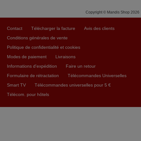
mars 2026
Copyright © Mandis Shop 2026
Super Service
Mario,
Contact
Télécharger la facture
Avis des clients
AUTRICHE
Conditions générales de vente
Politique de confidentialité et cookies
mars 2026
Modes de paiement
Livraisons
La telecommande fonctionne tres bien, et service rapide
Informations d'expédition
Faire un retour
super.
Formulaire de rétractation
Télécommandes Universelles
Frank,
Smart TV
Télécommandes universelles pour 5 €
FRANCE
Télécom. pour hôtels