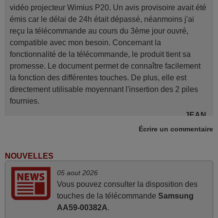
vidéo projecteur Wimius P20. Un avis provisoire avait été
émis car le délai de 24h était dépassé, néanmoins j'ai
reçu la télécommande au cours du 3ème jour ouvré,
compatible avec mon besoin. Concernant la
fonctionnalité de la télécommande, le produit tient sa
promesse. Le document permet de connaître facilement
la fonction des différentes touches. De plus, elle est
directement utilisable moyennant l'insertion des 2 piles
fournies.
JEAN,
FRANCE
Écrire un commentaire
NOUVELLES
juin 2026
05 aout 2026
Parfait.. je recommande..!
Vous pouvez consulter la disposition des
Joel,
touches de la télécommande
Samsung
FRANCE
AA59-00382A
.