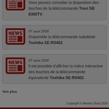
Vous pouvez consulter la disposition des
touches de la télécommande
Trevi SB
mai 2026
8300TV
.
Concerne la télécommande de remplacement pour le
vidéo projecteur Wimius P20. Un avis provisoire avait été
07 aout 2026
émis car le délai de 24h était dépassé, néanmoins j'ai
Disponible la télécommande substitute
reçu la télécommande au cours du 3ème jour ouvré,
Toshiba SE-R0402
.
compatible avec mon besoin. Concernant la
fonctionnalité de la télécommande, le produit tient sa
promesse. Le document permet de connaître facilement
07 aout 2026
la fonction des différentes touches. De plus, elle est
Il est possible d'afficher la notice interactive
directement utilisable moyennant l'insertion des 2 piles
des touches de la télécommande
fournies.
équivalente
Toshiba SE-R0402
.
JEAN,
FRANCE
Voir plus
mars 2026
Copyright © Mandis Shop 2026