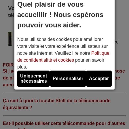
Quel plaisir de vous
Voici certains modèles qui utilisent cette
accueillir ! Nous espérons
télécommande
pouvoir vous aider.
MEDIACOM M-DTRZ 400
Alimentation : 2 piles type AAA
Nous utilisons des cookies pour améliorer
Pile alcaline type AAA LR06 tension 1,5 V utilisée
votre visite et votre expérience utilisateur sur
dans la grande majorité de télécommandes.
notre site internet. Veuillez lire notre
Politique
de confidentialité et cookies
pour en savoir
FOIRE AUX QUESTIONS
plus.
Si j'achète la télécommande, dois-je faire quelque chose
Uniquement
de plus ou fonctionne-t-elle directement sans y mettre
Personnaliser
Accepter
nécessaires
aucun code?
Ça sert à quoi la touche Shift de la télécommande
équivalente ?
Est-il possible utiliser cette télécommande pour d'autres