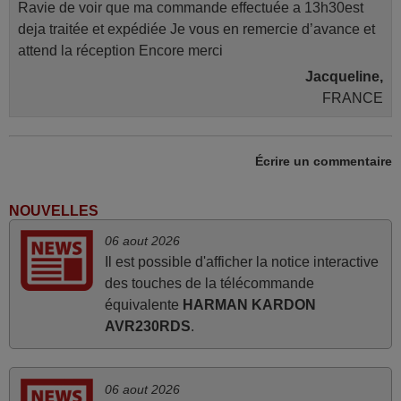
Ravie de voir que ma commande effectuée a 13h30est
deja traitée et expédiée Je vous en remercie d’avance et
attend la réception Encore merci
Jacqueline,
FRANCE
mars 2026
Écrire un commentaire
La telecommande fonctionne tres bien, et service rapide
super.
NOUVELLES
Frank,
06 aout 2026
FRANCE
Il est possible d'afficher la notice interactive
des touches de la télécommande
équivalente
HARMAN KARDON
juin 2026
AVR230RDS
.
Parfait.. je recommande..!
Joel,
FRANCE
06 aout 2026