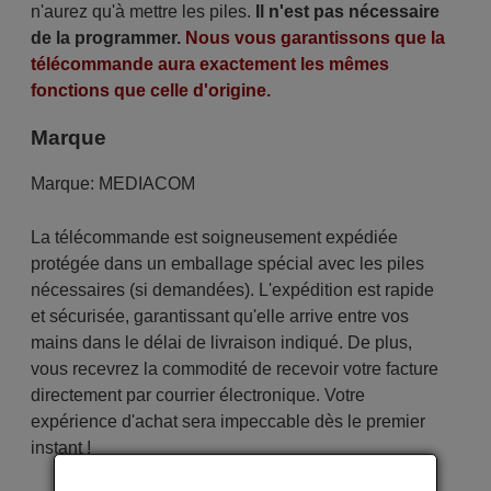
n'aurez qu'à mettre les piles.
Il n'est pas nécessaire
de la programmer.
Nous vous garantissons que la
télécommande aura exactement les mêmes
fonctions que celle d'origine.
Marque
Marque:
MEDIACOM
La télécommande est soigneusement expédiée
protégée dans un emballage spécial avec les piles
nécessaires (si demandées). L'expédition est rapide
et sécurisée, garantissant qu'elle arrive entre vos
mains dans le délai de livraison indiqué. De plus,
vous recevrez la commodité de recevoir votre facture
directement par courrier électronique. Votre
expérience d'achat sera impeccable dès le premier
instant !