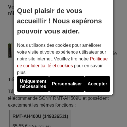
Voici certains modèles qui utilisent cette
Quel plaisir de vous
télécommande
accueillir ! Nous espérons
Sony HT-Z9RF
Sony HT-ZF9
pouvoir vous aider.
Sony SA-Z9F
Sony SA-ZF9
Nous utilisons des cookies pour améliorer
Alimentation : 2 piles type AAA
votre visite et votre expérience utilisateur sur
Pile alcaline type AAA LR06 tension 1,5 V utilisée
notre site internet. Veuillez lire notre
Politique
dans la grande majorité de télécommandes.
de confidentialité et cookies
pour en savoir
plus.
Télécommandes équivalentes
Uniquement
Personnaliser
Accepter
nécessaires
Télécommandes équivalentes qui remplacent la
télécommande SONY RMT-AH509U et possèdent
exactement les mêmes fonctions :
RMT-AH400U (149336511)
65,55 €
(TVA incluse)