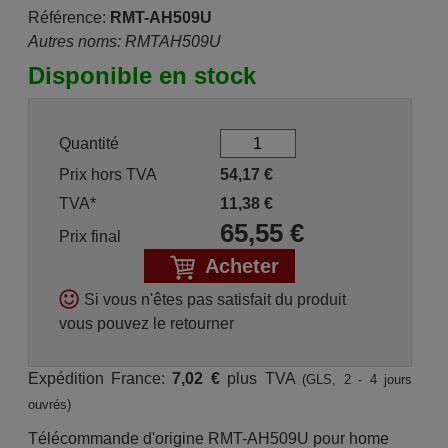
Référence:
RMT-AH509U
Autres noms: RMTAH509U
Disponible en stock
Quantité
Prix hors TVA
54,17
€
TVA*
11,38
€
65,55
€
Prix final
Acheter
Si vous n'êtes pas satisfait du produit
vous pouvez le retourner
Expédition France:
7,02 €
plus TVA
(GLS, 2 - 4 jours
ouvrés)
Télécommande d'origine RMT-AH509U pour home