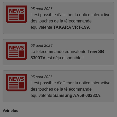
reçu la télécommande au cours du 3ème jour ouvré,
05 aout 2026
compatible avec mon besoin. Concernant la
Il est possible d'afficher la notice interactive
fonctionnalité de la télécommande, le produit tient sa
des touches de la télécommande
promesse. Le document permet de connaître facilement
équivalente
TAKARA VRT-199
.
la fonction des différentes touches. De plus, elle est
directement utilisable moyennant l'insertion des 2 piles
fournies.
06 aout 2026
JEAN,
La télécommande équivalente
Trevi SB
FRANCE
8300TV
est déjà disponible !
mars 2026
05 aout 2026
Tout bien.
Il est possible d'afficher la notice interactive
des touches de la télécommande
Pascal,
équivalente
Samsung AA59-00382A
.
FRANCE
Voir plus
avril 2026