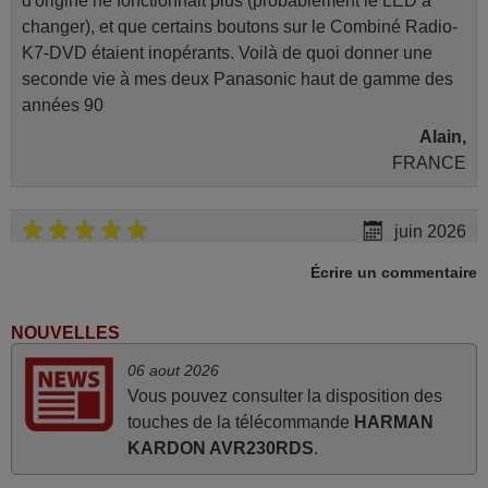
d'origine ne fonctionnait plus (probablement le LED à
changer), et que certains boutons sur le Combiné Radio-
K7-DVD étaient inopérants. Voilà de quoi donner une
seconde vie à mes deux Panasonic haut de gamme des
années 90
Alain,
FRANCE
juin 2026
Parfait.. je recommande..!
Écrire un commentaire
Joel,
FRANCE
NOUVELLES
06 aout 2026
mai 2026
Vous pouvez consulter la disposition des
touches de la télécommande
HARMAN
Concerne la télécommande de remplacement pour le
KARDON AVR230RDS
.
vidéo projecteur Wimius P20. Un avis provisoire avait été
émis car le délai de 24h était dépassé, néanmoins j'ai