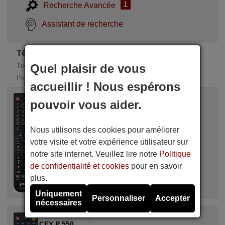
i
Recherche Avancée
Assistant de recherche
Télécommandes de rechange CEY
Toutes ces télécommandes de remplacement possèdent
Quel plaisir de vous
l'intégralité des fonctions de la télécommande d'origine
accueillir ! Nous espérons
Télécommande équivalente
pouvoir vous aider.
CEY P 550
Disponible en stock
20,90 €
(TVA incluse)
Nous utilisons des cookies pour améliorer
CEY
votre visite et votre expérience utilisateur sur
Pour P 550
notre site internet. Veuillez lire notre
Politique
de confidentialité et cookies
pour en savoir
plus.
Uniquement
Personnaliser
Accepter
nécessaires
Télécommande équivalente
CEY P 550