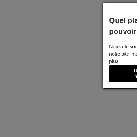
Quel pl
pouvoir
Nous utilison
notre site int
plus.
U
n