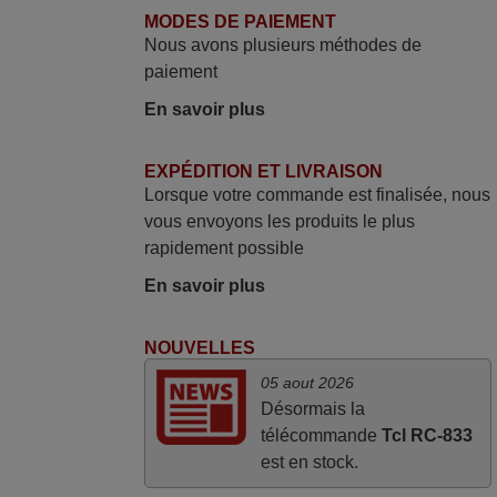
Je suis très content de cet achat. Cette
MODES DE PAIEMENT
télécommande est d'une efficacité
Nous avons plusieurs méthodes de
étonnante. Alors que la télécommande
paiement
d'origine ne fonctionnait plus
En savoir plus
(probablement le LED à changer), et que
certains boutons sur le Combiné Radio-
K7-DVD étaient inopérants. Voilà de quoi
EXPÉDITION ET LIVRAISON
Lorsque votre commande est finalisée, nous
donner une seconde vie à mes deux
vous envoyons les produits le plus
Panasonic haut de gamme des années
rapidement possible
90
Alain,
En savoir plus
FRANCE
NOUVELLES
mars 2026
05 aout 2026
Désormais la
Super Service
télécommande
Tcl RC-833
Mario,
est en stock.
AUTRICHE