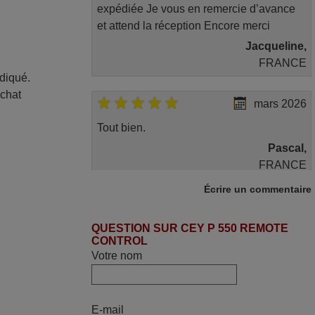
expédiée Je vous en remercie d’avance
et attend la réception Encore merci
Jacqueline,
FRANCE
ndiqué.
achat
mars 2026
Tout bien.
Pascal,
FRANCE
Écrire un commentaire
juin 2026
QUESTION SUR CEY P 550 REMOTE
Parfait.. je recommande..!
CONTROL
Joel,
Votre nom
FRANCE
mai 2026
E-mail