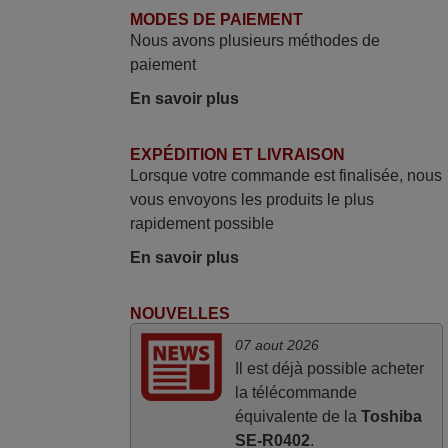
avec mon besoin. Concernant la
MODES DE PAIEMENT
fonctionnalité de la télécommande, le
Nous avons plusieurs méthodes de
produit tient sa promesse. Le document
paiement
permet de connaître facilement la fonction
En savoir plus
des différentes touches. De plus, elle est
directement utilisable moyennant
l'insertion des 2 piles fournies.
EXPÉDITION ET LIVRAISON
Lorsque votre commande est finalisée, nous
JEAN,
vous envoyons les produits le plus
FRANCE
rapidement possible
En savoir plus
avril 2026
Ravie de voir que ma commande
NOUVELLES
effectuée a 13h30est deja traitée et
07 aout 2026
expédiée Je vous en remercie d’avance
Il est déjà possible acheter
et attend la réception Encore merci
la télécommande
Jacqueline,
équivalente de la
Toshiba
FRANCE
SE-R0402
.