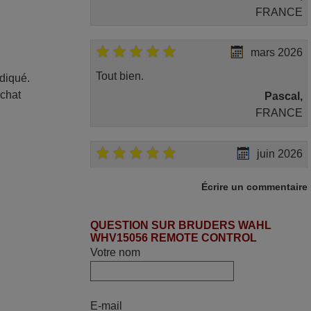
FRANCE
mars 2026
Tout bien.
ndiqué.
achat
Pascal,
FRANCE
juin 2026
Parfait.. je recommande..!
Écrire un commentaire
Joel,
FRANCE
QUESTION SUR BRUDERS WAHL
WHV15056 REMOTE CONTROL
Votre nom
mars 2026
Je suis très content de cet achat. Cette
télécommande est d'une efficacité
E-mail