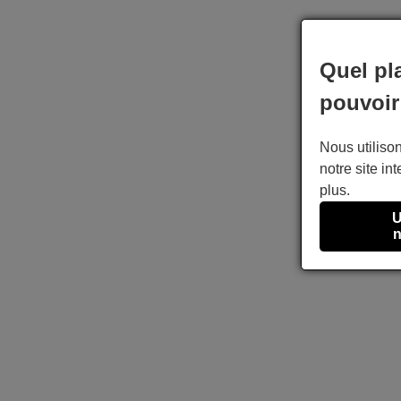
Quel pl
pouvoir
Nous utilison
notre site int
plus.
U
n