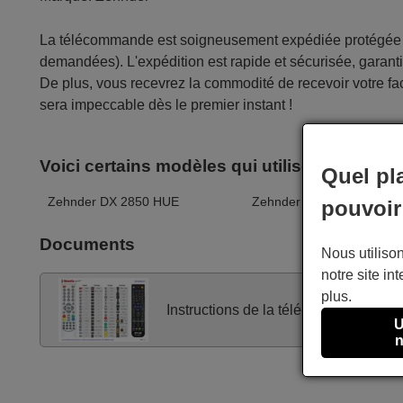
La télécommande est soigneusement expédiée protégée d
demandées). L'expédition est rapide et sécurisée, garantis
De plus, vous recevrez la commodité de recevoir votre fac
sera impeccable dès le premier instant !
Voici certains modèles qui utilisent cette 
Quel pl
Zehnder DX 2850 HUE
Zehnder ZX 2750 HUe
pouvoir
Documents
Nous utilison
notre site int
plus.
Instructions de la télécommande
U
n