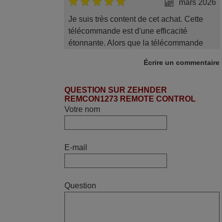
mars 2026
Je suis très content de cet achat. Cette
télécommande est d'une efficacité
étonnante. Alors que la télécommande
d'origine ne fonctionnait plus
Écrire un commentaire
(probablement le LED à changer), et que
certains boutons sur le Combiné Radio-
QUESTION SUR ZEHNDER
K7-DVD étaient inopérants. Voilà de quoi
REMCON1273 REMOTE CONTROL
donner une seconde vie à mes deux
Votre nom
Panasonic haut de gamme des années
90
Alain,
E-mail
FRANCE
mars 2026
Question
Tout bien.
Pascal,