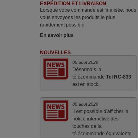
permet de connaître facilement la fonction
EXPÉDITION ET LIVRAISON
Lorsque votre commande est finalisée, nous
des différentes touches. De plus, elle est
vous envoyons les produits le plus
directement utilisable moyennant
rapidement possible
l'insertion des 2 piles fournies.
JEAN,
En savoir plus
FRANCE
NOUVELLES
mars 2026
05 aout 2026
Désormais la
Super Service
télécommande
Tcl RC-833
Mario,
est en stock.
AUTRICHE
05 aout 2026
Il est possible d'afficher la
notice interactive des
touches de la
télécommande équivalente