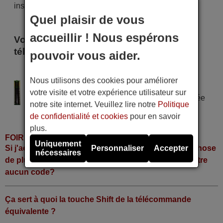
instant !
Quel plaisir de vous
accueillir ! Nous espérons
Voici certains modèles qui utilisent cette
télécommande
pouvoir vous aider.
Zehnder DX2600U
Nous utilisons des cookies pour améliorer
Alimentation : 2 piles type AAA
votre visite et votre expérience utilisateur sur
Pile alcaline type AAA LR06 tension 1,5 V utilisée
notre site internet. Veuillez lire notre
Politique
dans la grande majorité de télécommandes.
de confidentialité et cookies
pour en savoir
plus.
FOIRE AUX QUESTIONS
Uniquement
Si j'achète la télécommande, dois-je faire quelque chose
Personnaliser
Accepter
nécessaires
de plus ou fonctionne-t-elle directement sans y mettre
aucun code?
Ça sert à quoi la touche Shift de la télécommande
équivalente ?