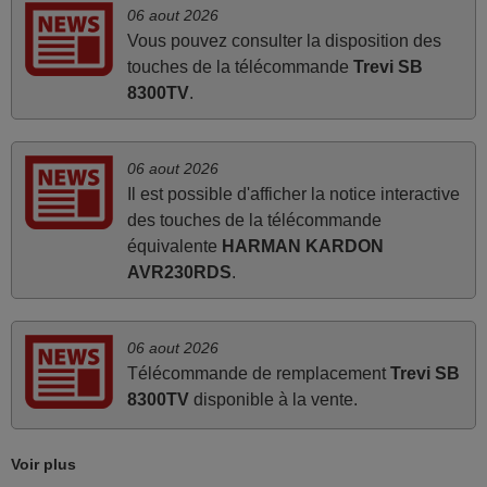
Je suis très content de cet achat. Cette télécommande est
06 aout 2026
d'une efficacité étonnante. Alors que la télécommande
Vous pouvez consulter la disposition des
d'origine ne fonctionnait plus (probablement le LED à
touches de la télécommande
Trevi SB
changer), et que certains boutons sur le Combiné Radio-
8300TV
.
K7-DVD étaient inopérants. Voilà de quoi donner une
seconde vie à mes deux Panasonic haut de gamme des
années 90
06 aout 2026
Alain,
Il est possible d'afficher la notice interactive
FRANCE
des touches de la télécommande
équivalente
HARMAN KARDON
AVR230RDS
.
avril 2026
Ravie de voir que ma commande effectuée a 13h30est
deja traitée et expédiée Je vous en remercie d’avance et
06 aout 2026
Télécommande de remplacement
Trevi SB
attend la réception Encore merci
8300TV
disponible à la vente.
Jacqueline,
FRANCE
Voir plus