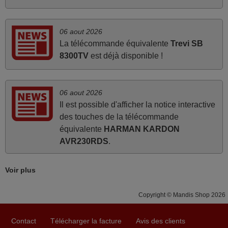
changer), et que certains boutons sur le Combiné Radio-
K7-DVD étaient inopérants. Voilà de quoi donner une
seconde vie à mes deux Panasonic haut de gamme des
06 aout 2026
années 90
La télécommande équivalente
Trevi SB
Alain,
8300TV
est déjà disponible !
FRANCE
06 aout 2026
mars 2026
Il est possible d'afficher la notice interactive
Super Service
des touches de la télécommande
Mario,
équivalente
HARMAN KARDON
AUTRICHE
AVR230RDS
.
Voir plus
juin 2026
Parfait.. je recommande..!
Copyright © Mandis Shop 2026
Joel,
FRANCE
Contact
Télécharger la facture
Avis des clients