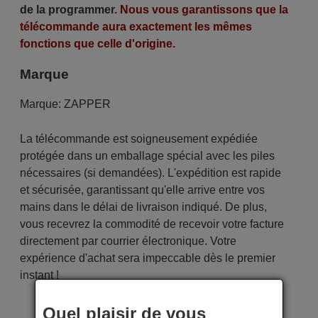
de la programmer.
Nous vous garantissons que la
télécommande aura exactement les mêmes
fonctions que celle d'origine.
Marque
Marque:
ZAPPER
La télécommande est soigneusement expédiée
protégée dans un emballage spécial avec les piles
nécessaires (si demandées). L'expédition est rapide
et sécurisée, garantissant qu'elle arrive entre vos
mains dans le délai de livraison indiqué. De plus,
vous recevrez la commodité de recevoir votre facture
directement par courrier électronique. Votre
expérience d'achat sera impeccable dès le premier
instant !
Quel plaisir de vous