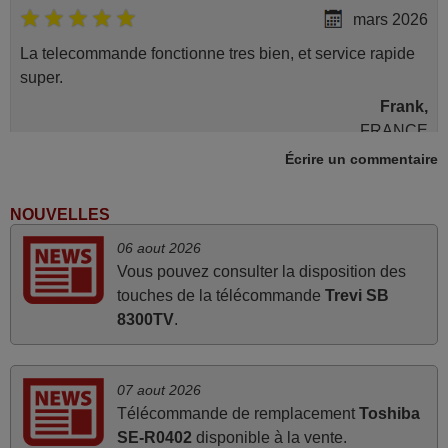
mars 2026
La telecommande fonctionne tres bien, et service rapide
super.
Frank,
FRANCE
Écrire un commentaire
mars 2026
NOUVELLES
Tout bien.
06 aout 2026
Pascal,
Vous pouvez consulter la disposition des
FRANCE
touches de la télécommande
Trevi SB
8300TV
.
mars 2026
Je suis très content de cet achat. Cette télécommande est
07 aout 2026
d'une efficacité étonnante. Alors que la télécommande
Télécommande de remplacement
Toshiba
d'origine ne fonctionnait plus (probablement le LED à
SE-R0402
disponible à la vente.