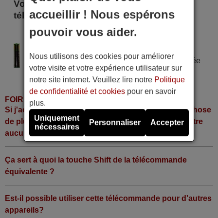
Voici certains modèles qui utilisent cette
accueillir ! Nous espérons
télécommande
pouvoir vous aider.
ZAPPER DTT 1100
Alimentation : 2 piles type AAA
Nous utilisons des cookies pour améliorer
Pile alcaline type AAA LR06 tension 1,5 V utilisée
votre visite et votre expérience utilisateur sur
dans la grande majorité de télécommandes.
notre site internet. Veuillez lire notre
Politique
de confidentialité et cookies
pour en savoir
FOIRE AUX QUESTIONS
plus.
Si j'achète la télécommande, dois-je faire quelque chose
Uniquement
de plus ou fonctionne-t-elle directement sans y mettre
Personnaliser
Accepter
nécessaires
aucun code?
Ça sert à quoi la touche Shift de la télécommande
équivalente ?
Est-il possible utiliser cette télécommande pour d'autres
appareils?