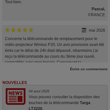
Tout bien.
Pascal,
FRANCE
mai 2026
Concerne la télécommande de remplacement pour le
vidéo projecteur Wimius P20. Un avis provisoire avait été
émis car le délai de 24h était dépassé, néanmoins j'ai
reçu la télécommande au cours du 3ème jour ouvré,
compatible avec mon besoin. Concernant la
fonctionnalité de la télécommande, le produit tient sa
Écrire un commentaire
promesse. Le document permet de connaître facilement
la fonction des différentes touches. De plus, elle est
NOUVELLES
directement utilisable moyennant l'insertion des 2 piles
04 aout 2026
fournies.
Vous pouvez consulter la disposition des
JEAN,
touches de la télécommande
Targa
FRANCE
LT3220
.