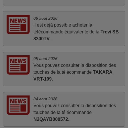
mars 2026
06 aout 2026
La telecommande fonctionne tres bien, et service rapide
Il est déjà possible acheter la
super.
télécommande équivalente de la
Trevi SB
Frank,
8300TV
.
FRANCE
05 aout 2026
mars 2026
Vous pouvez consulter la disposition des
Super Service
touches de la télécommande
TAKARA
VRT-199
.
Mario,
AUTRICHE
04 aout 2026
juin 2026
Vous pouvez consulter la disposition des
touches de la télécommande
Parfait.. je recommande..!
N2QAYB000572
.
Joel,