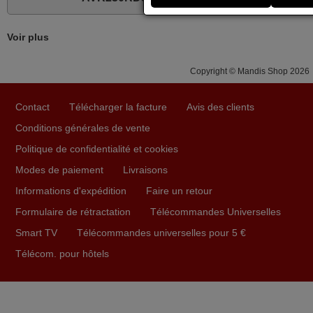
Concerne la télécommande de remplacement pour le
Voir plus
vidéo projecteur Wimius P20. Un avis provisoire avait été
émis car le délai de 24h était dépassé, néanmoins j'ai
Copyright © Mandis Shop 2026
reçu la télécommande au cours du 3ème jour ouvré,
compatible avec mon besoin. Concernant la
fonctionnalité de la télécommande, le produit tient sa
Contact
Télécharger la facture
Avis des clients
promesse. Le document permet de connaître facilement
Conditions générales de vente
la fonction des différentes touches. De plus, elle est
Politique de confidentialité et cookies
directement utilisable moyennant l'insertion des 2 piles
Modes de paiement
Livraisons
fournies.
Informations d'expédition
Faire un retour
JEAN,
FRANCE
Formulaire de rétractation
Télécommandes Universelles
Smart TV
Télécommandes universelles pour 5 €
Télécom. pour hôtels