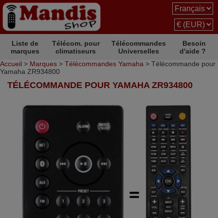
Liste de
Télécom. pour
Télécommandes
Besoin
marques
climatiseurs
Universelles
d'aide ?
Accueil
>
Marques
>
Télécommandes Yamaha
> Télécommande pour
Yamaha ZR934800
TÉLÉCOMMANDE POUR YAMAHA ZR934800