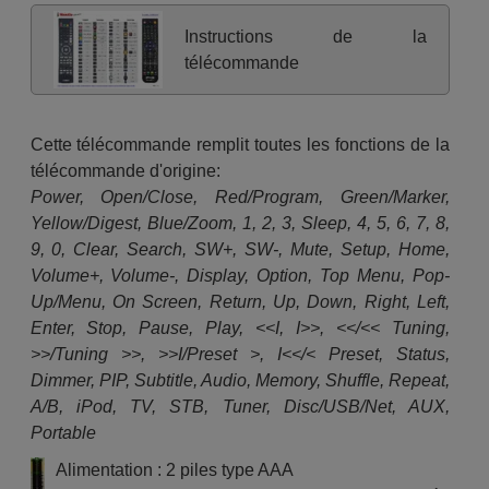
Instructions de la
télécommande
Cette télécommande remplit toutes les fonctions de la
télécommande d'origine:
Power, Open/Close, Red/Program, Green/Marker,
Yellow/Digest, Blue/Zoom, 1, 2, 3, Sleep, 4, 5, 6, 7, 8,
9, 0, Clear, Search, SW+, SW-, Mute, Setup, Home,
Volume+, Volume-, Display, Option, Top Menu, Pop-
Up/Menu, On Screen, Return, Up, Down, Right, Left,
Enter, Stop, Pause, Play, <<I, I>>, <</<< Tuning,
>>/Tuning >>, >>I/Preset >, I<</< Preset, Status,
Dimmer, PIP, Subtitle, Audio, Memory, Shuffle, Repeat,
A/B, iPod, TV, STB, Tuner, Disc/USB/Net, AUX,
Portable
Alimentation : 2 piles type AAA