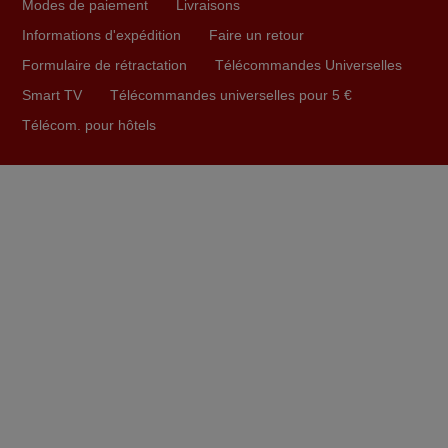
Modes de paiement
Livraisons
directement utilisable moyennant l'insertion des 2 piles
fournies.
Informations d'expédition
Faire un retour
JEAN,
Formulaire de rétractation
Télécommandes Universelles
FRANCE
Smart TV
Télécommandes universelles pour 5 €
Télécom. pour hôtels