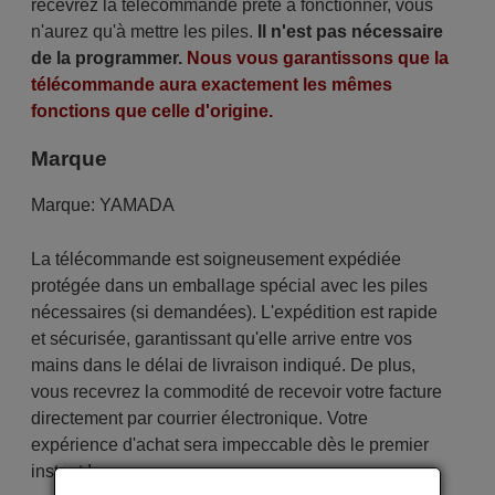
recevrez la télécommande prête à fonctionner, vous
n'aurez qu'à mettre les piles.
Il n'est pas nécessaire
de la programmer.
Nous vous garantissons que la
télécommande aura exactement les mêmes
fonctions que celle d'origine.
Marque
Marque:
YAMADA
La télécommande est soigneusement expédiée
protégée dans un emballage spécial avec les piles
nécessaires (si demandées). L'expédition est rapide
et sécurisée, garantissant qu'elle arrive entre vos
mains dans le délai de livraison indiqué. De plus,
vous recevrez la commodité de recevoir votre facture
directement par courrier électronique. Votre
expérience d'achat sera impeccable dès le premier
instant !