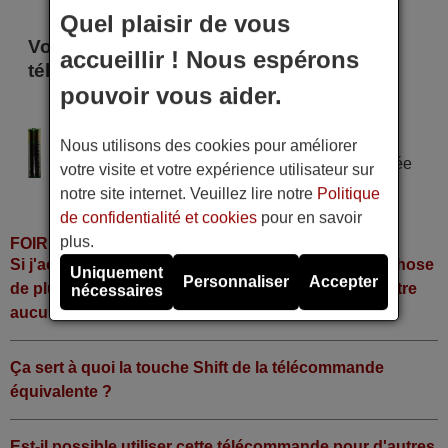
Quel plaisir de vous
Voici certains modèles qui utilisent cette
accueillir ! Nous espérons
télécommande
pouvoir vous aider.
YAMADA PVD 520
Alimentation : 2 piles type AAA
Nous utilisons des cookies pour améliorer
Pile alcaline type AAA LR06 tension 1,5 V utilisée
votre visite et votre expérience utilisateur sur
dans la grande majorité de télécommandes.
notre site internet. Veuillez lire notre
Politique
de confidentialité et cookies
pour en savoir
plus.
FOIRE AUX QUESTIONS
Si j'achète la télécommande, dois-je faire quelque chose
Uniquement
Personnaliser
Accepter
de plus ou fonctionne-t-elle directement sans y mettre
nécessaires
aucun code?
Ça sert à quoi la touche Shift de la télécommande
équivalente ?
Est-il possible utiliser cette télécommande pour d'autres