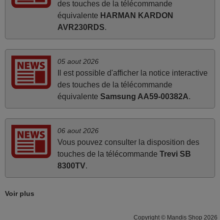
des touches de la télécommande
compatible avec mon besoin. Concernant la
équivalente
HARMAN KARDON
fonctionnalité de la télécommande, le produit tient sa
AVR230RDS
.
promesse. Le document permet de connaître facilement
la fonction des différentes touches. De plus, elle est
directement utilisable moyennant l'insertion des 2 piles
05 aout 2026
fournies.
Il est possible d'afficher la notice interactive
JEAN,
des touches de la télécommande
FRANCE
équivalente
Samsung AA59-00382A
.
mars 2026
06 aout 2026
Super Service
Vous pouvez consulter la disposition des
touches de la télécommande
Trevi SB
Mario,
8300TV
.
AUTRICHE
Voir plus
mars 2026
La telecommande fonctionne tres bien, et service rapide
Copyright © Mandis Shop 2026