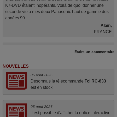
K7-DVD étaient inopérants. Voilà de quoi donner une
seconde vie à mes deux Panasonic haut de gamme des
années 90
Alain,
FRANCE
mars 2026
Écrire un commentaire
Tout bien.
Pascal,
NOUVELLES
FRANCE
05 aout 2026
Désormais la télécommande
Tcl RC-833
mai 2026
est en stock.
Concerne la télécommande de remplacement pour le
vidéo projecteur Wimius P20. Un avis provisoire avait été
06 aout 2026
émis car le délai de 24h était dépassé, néanmoins j'ai
Il est possible d'afficher la notice interactive
reçu la télécommande au cours du 3ème jour ouvré,