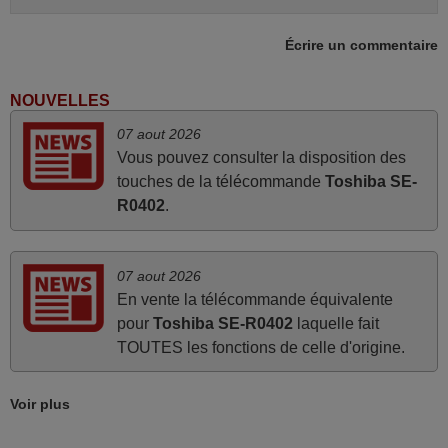
Écrire un commentaire
mars 2026
Tout bien.
NOUVELLES
Pascal,
07 aout 2026
FRANCE
Vous pouvez consulter la disposition des
touches de la télécommande
Toshiba SE-
mars 2026
R0402
.
Super Service
Mario,
07 aout 2026
AUTRICHE
En vente la télécommande équivalente
pour
Toshiba SE-R0402
laquelle fait
TOUTES les fonctions de celle d'origine.
mars 2026
La telecommande fonctionne tres bien, et service rapide
Voir plus
super.
Frank,