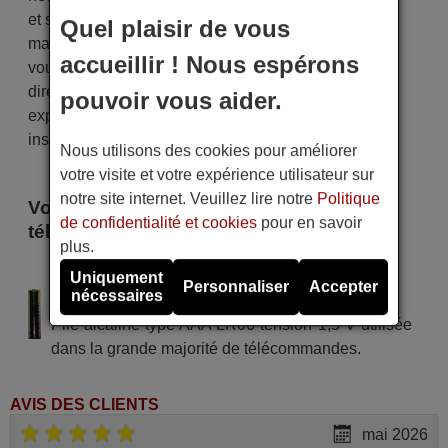
et sécurisée, garantissant qu'elle arrive entre vos
Quel plaisir de vous
mains dans le délai de livraison indiqué. De plus,
accueillir ! Nous espérons
vous recevrez la commodité de recevoir votre facture
directement par courrier électronique. Votre
pouvoir vous aider.
expérience d'achat sera impeccable dès le premier
instant !
Nous utilisons des cookies pour améliorer
votre visite et votre expérience utilisateur sur
notre site internet. Veuillez lire notre
Politique
Voici certains modèles qui utilisent cette
de confidentialité et cookies
pour en savoir
télécommande
plus.
Xinling Tous les modèles
Uniquement
Personnaliser
Accepter
nécessaires
Alimentation : 2 piles type AAA
Pile alcaline type AAA LR06 tension 1,5 V utilisée
dans la grande majorité de télécommandes.
AVIS DES CLIENTS
mai 2026