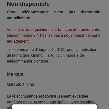
Non disponible
Cette télécommande n'est pas disponible
actuellement.
Vous avez des questions sur la façon de trouver votre
télécommande ? N'hésitez pas à nous demander sans
engagement !
Télécommande d'origine K-2012E pour climatisation
de la marque Xinling. Il s'agit d'un modèle de
télécommande d'origine.
Marque
Marque:
Xinling
La télécommande est soigneusement expédiée
protégée dans un emballage spécial avec les piles
nécessaires (si demandées). L'expédition est rapide