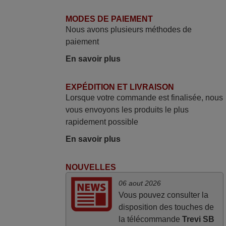
Je suis très content de cet achat. Cette
télécommande est d'une efficacité
MODES DE PAIEMENT
étonnante. Alors que la télécommande
Nous avons plusieurs méthodes de
d'origine ne fonctionnait plus
paiement
(probablement le LED à changer), et que
En savoir plus
certains boutons sur le Combiné Radio-
K7-DVD étaient inopérants. Voilà de quoi
EXPÉDITION ET LIVRAISON
donner une seconde vie à mes deux
Lorsque votre commande est finalisée, nous
Panasonic haut de gamme des années
vous envoyons les produits le plus
90
rapidement possible
Alain,
En savoir plus
FRANCE
NOUVELLES
mars 2026
06 aout 2026
Super Service
Vous pouvez consulter la
Mario,
disposition des touches de
AUTRICHE
la télécommande
Trevi SB