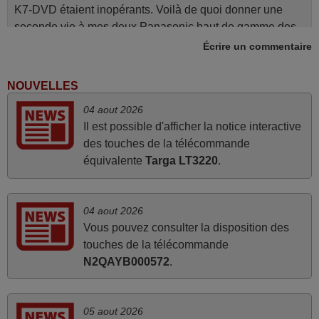
K7-DVD étaient inopérants. Voilà de quoi donner une
seconde vie à mes deux Panasonic haut de gamme des
années 90
Écrire un commentaire
Alain,
FRANCE
NOUVELLES
04 aout 2026
juin 2026
Il est possible d'afficher la notice interactive
des touches de la télécommande
Parfait.. je recommande..!
équivalente
Targa LT3220
.
Joel,
FRANCE
04 aout 2026
Vous pouvez consulter la disposition des
avril 2026
touches de la télécommande
Ravie de voir que ma commande effectuée a 13h30est
N2QAYB000572
.
deja traitée et expédiée Je vous en remercie d’avance et
attend la réception Encore merci
05 aout 2026
Jacqueline,