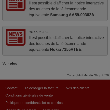
Il est possible d'afficher la notice interactive
FRANCE
des touches de la télécommande
équivalente
Samsung AA59-00382A
.
mai 2026
Concerne la télécommande de remplacement pour le
04 aout 2026
vidéo projecteur Wimius P20. Un avis provisoire avait été
Il est possible d'afficher la notice interactive
émis car le délai de 24h était dépassé, néanmoins j'ai
des touches de la télécommande
reçu la télécommande au cours du 3ème jour ouvré,
équivalente
Nokia 7155VTEE
.
compatible avec mon besoin. Concernant la
fonctionnalité de la télécommande, le produit tient sa
promesse. Le document permet de connaître facilement
Voir plus
la fonction des différentes touches. De plus, elle est
directement utilisable moyennant l'insertion des 2 piles
Copyright © Mandis Shop 2026
fournies.
JEAN,
Contact
Télécharger la facture
Avis des clients
FRANCE
Conditions générales de vente
Politique de confidentialité et cookies
mars 2026