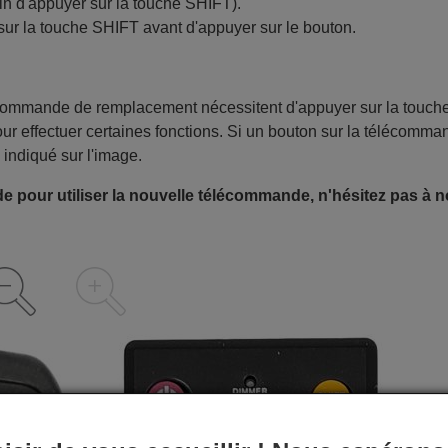
in d'appuyer sur la touche SHIFT).
sur la touche SHIFT avant d'appuyer sur le bouton.
écommande de remplacement nécessitent d'appuyer sur la touch
ur effectuer certaines fonctions. Si un bouton sur la télécomma
 indiqué sur l'image.
e pour utiliser la nouvelle télécommande, n'hésitez pas à 