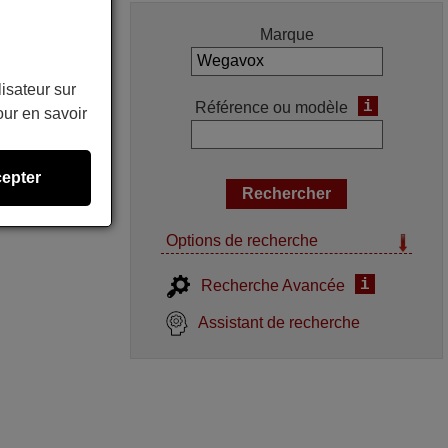
Marque
lisateur sur
i
Référence ou modèle
ur en savoir
epter
Options de recherche
i
Recherche Avancée
Assistant de recherche