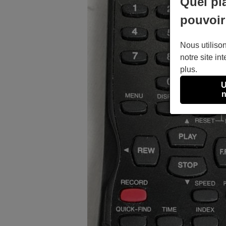
Quel pl
pouvoir
Nous utilison
notre site int
plus.
U
n