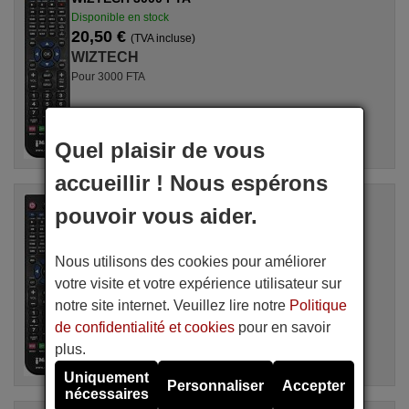
Disponible en stock
20,50 €
(TVA incluse)
WIZTECH
Pour 3000 FTA
Quel plaisir de vous
accueillir ! Nous espérons
Télécommande équivalente
pouvoir vous aider.
WIZTECH 3002 G
Disponible en stock
20,50 €
(TVA incluse)
Nous utilisons des cookies pour améliorer
WIZTECH
votre visite et votre expérience utilisateur sur
Pour 3002 G
notre site internet. Veuillez lire notre
Politique
de confidentialité et cookies
pour en savoir
plus.
Uniquement
Personnaliser
Accepter
nécessaires