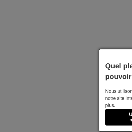
Quel pl
pouvoir
Nous utilison
notre site int
plus.
U
n