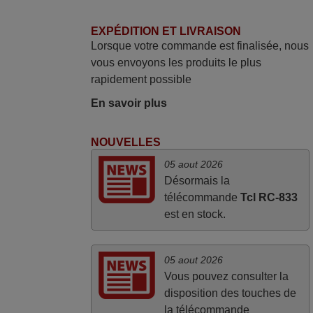
Panasonic haut de gamme des années
90
EXPÉDITION ET LIVRAISON
Lorsque votre commande est finalisée, nous
Alain,
vous envoyons les produits le plus
FRANCE
rapidement possible
En savoir plus
avril 2026
Ravie de voir que ma commande
NOUVELLES
effectuée a 13h30est deja traitée et
05 aout 2026
expédiée Je vous en remercie d’avance
Désormais la
et attend la réception Encore merci
télécommande
Tcl RC-833
Jacqueline,
est en stock.
FRANCE
05 aout 2026
Vous pouvez consulter la
disposition des touches de
la télécommande