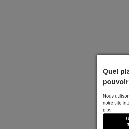
Quel pl
pouvoir
Nous utilison
notre site int
plus.
U
n