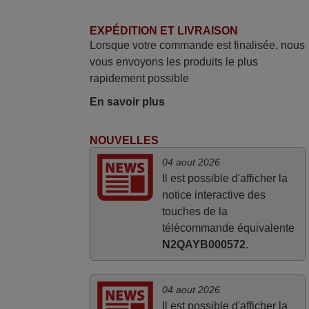
Wimius P20. Un avis provisoire avait été
EXPÉDITION ET LIVRAISON
émis car le délai de 24h était dépassé,
Lorsque votre commande est finalisée, nous
néanmoins j'ai reçu la télécommande au
vous envoyons les produits le plus
cours du 3ème jour ouvré, compatible
rapidement possible
avec mon besoin. Concernant la
fonctionnalité de la télécommande, le
En savoir plus
produit tient sa promesse. Le document
permet de connaître facilement la fonction
NOUVELLES
des différentes touches. De plus, elle est
04 aout 2026
directement utilisable moyennant
Il est possible d'afficher la
l'insertion des 2 piles fournies.
notice interactive des
JEAN,
touches de la
FRANCE
télécommande équivalente
N2QAYB000572
.
04 aout 2026
Il est possible d'afficher la