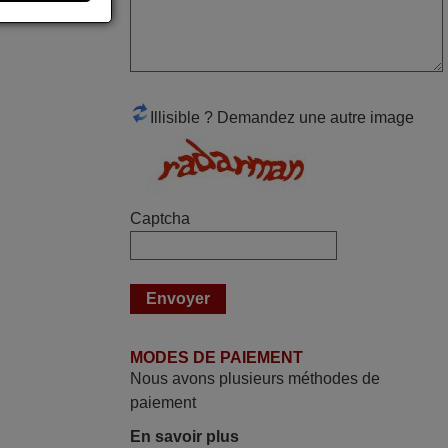
mars 2026
Super Service
Mario,
AUTRICHE
Illisible ? Demandez une autre image
avril 2026
Ravie de voir que ma commande
Captcha
effectuée a 13h30est deja traitée et
expédiée Je vous en remercie d’avance
et attend la réception Encore merci
Jacqueline,
FRANCE
MODES DE PAIEMENT
Nous avons plusieurs méthodes de
mai 2026
paiement
Concerne la télécommande de
En savoir plus
remplacement pour le vidéo projecteur