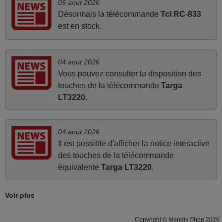
05 aout 2026
Frank,
Désormais la télécommande
Tcl RC-833
FRANCE
est en stock.
juin 2026
04 aout 2026
Parfait.. je recommande..!
Vous pouvez consulter la disposition des
Joel,
touches de la télécommande
Targa
FRANCE
LT3220
.
avril 2026
04 aout 2026
Il est possible d'afficher la notice interactive
Ravie de voir que ma commande effectuée a 13h30est
des touches de la télécommande
deja traitée et expédiée Je vous en remercie d’avance et
équivalente
Targa LT3220
.
attend la réception Encore merci
Jacqueline,
FRANCE
Voir plus
Copyright © Mandis Shop 2026