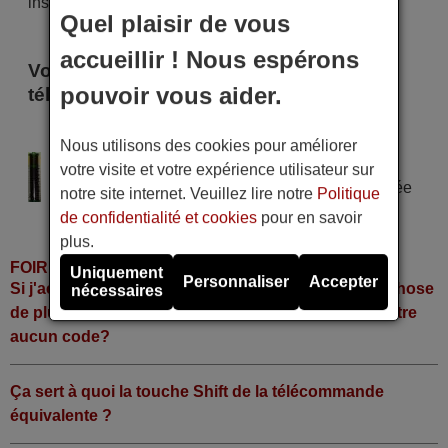
instant !
Quel plaisir de vous
accueillir ! Nous espérons
Voici certains modèles qui utilisent cette
pouvoir vous aider.
télécommande
VOXSON RM-L1703
Nous utilisons des cookies pour améliorer
Alimentation : 2 piles type AAA
votre visite et votre expérience utilisateur sur
Pile alcaline type AAA LR06 tension 1,5 V utilisée
notre site internet. Veuillez lire notre
Politique
dans la grande majorité de télécommandes.
de confidentialité et cookies
pour en savoir
plus.
FOIRE AUX QUESTIONS
Uniquement
Personnaliser
Accepter
Si j'achète la télécommande, dois-je faire quelque chose
nécessaires
de plus ou fonctionne-t-elle directement sans y mettre
aucun code?
Ça sert à quoi la touche Shift de la télécommande
équivalente ?