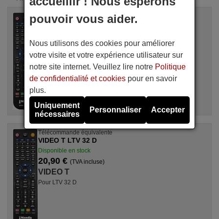
accueillir ! Nous espérons
pouvoir vous aider.
Télécommande équivalente
VIDEO T LTV 26 D
Disponible en stock
Nous utilisons des cookies pour améliorer
20,90 €
(TVA incluse)
votre visite et votre expérience utilisateur sur
VIDEO T
notre site internet. Veuillez lire notre
Politique
Pour LTV 26 D
de confidentialité et cookies
pour en savoir
plus.
Uniquement
Personnaliser
Accepter
nécessaires
Télécommande équivalente
VIDEO T LTV 32 D
Disponible en stock
20,90 €
(TVA incluse)
VIDEO T
Pour LTV 32 D