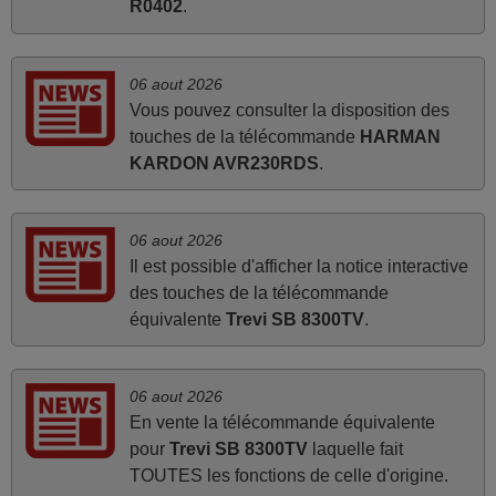
R0402
.
juin 2026
Parfait.. je recommande..!
06 aout 2026
Joel,
Vous pouvez consulter la disposition des
FRANCE
touches de la télécommande
HARMAN
KARDON AVR230RDS
.
avril 2026
Ravie de voir que ma commande effectuée a 13h30est
06 aout 2026
deja traitée et expédiée Je vous en remercie d’avance et
Il est possible d'afficher la notice interactive
attend la réception Encore merci
des touches de la télécommande
équivalente
Trevi SB 8300TV
.
Jacqueline,
FRANCE
06 aout 2026
mars 2026
En vente la télécommande équivalente
pour
Trevi SB 8300TV
laquelle fait
Super Service
TOUTES les fonctions de celle d'origine.
Mario,