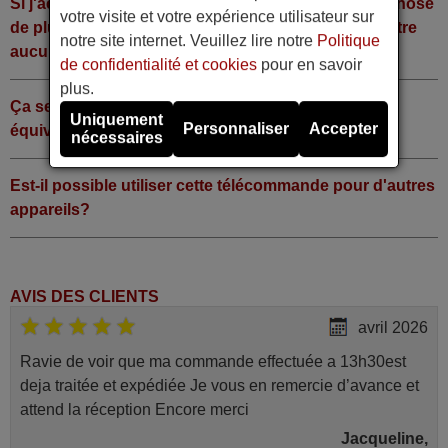
Si j'achète la télécommande, dois-je faire quelque chose
votre visite et votre expérience utilisateur sur
de plus ou fonctionne-t-elle directement sans y mettre
notre site internet. Veuillez lire notre
Politique
aucun code?
de confidentialité et cookies
pour en savoir
plus.
Ça sert à quoi la touche Shift de la télécommande
Uniquement
Personnaliser
Accepter
équivalente ?
nécessaires
Est-il possible utiliser cette télécommande pour d'autres
appareils?
AVIS DES CLIENTS
avril 2026
Ravie de voir que ma commande effectuée a 13h30est
deja traitée et expédiée Je vous en remercie d’avance et
attend la réception Encore merci
Jacqueline,