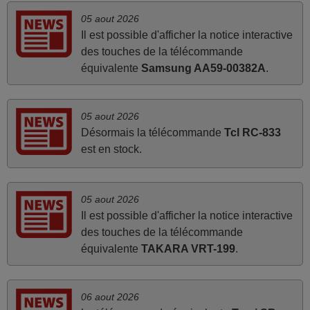
vidéo projecteur Wimius P20. Un avis provisoire avait été
05 aout 2026
émis car le délai de 24h était dépassé, néanmoins j'ai
Il est possible d'afficher la notice interactive
reçu la télécommande au cours du 3ème jour ouvré,
des touches de la télécommande
compatible avec mon besoin. Concernant la
équivalente
Samsung AA59-00382A
.
fonctionnalité de la télécommande, le produit tient sa
promesse. Le document permet de connaître facilement
la fonction des différentes touches. De plus, elle est
05 aout 2026
directement utilisable moyennant l'insertion des 2 piles
Désormais la télécommande
Tcl RC-833
fournies.
est en stock.
JEAN,
FRANCE
05 aout 2026
Il est possible d'afficher la notice interactive
mars 2026
des touches de la télécommande
Je suis très content de cet achat. Cette télécommande est
équivalente
TAKARA VRT-199
.
d'une efficacité étonnante. Alors que la télécommande
d'origine ne fonctionnait plus (probablement le LED à
changer), et que certains boutons sur le Combiné Radio-
06 aout 2026