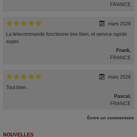
FRANCE
mars 2026
La telecommande fonctionne tres bien, et service rapide
super.
Frank,
FRANCE
mars 2026
Tout bien.
Pascal,
FRANCE
Écrire un commentaire
mai 2026
Concerne la télécommande de remplacement pour le
NOUVELLES