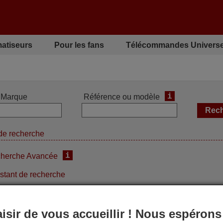
matiseurs
Pour les fans
Télécommandes Universe
i
Marque
Référence ou modèle
de recherche
i
herche Avancée
stant de recherche
aisir de vous accueillir ! Nous espérons
des fonctions de la télécommande d'origine