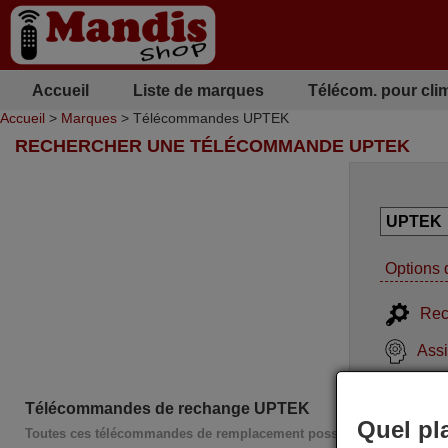
Accueil
Liste de marques
Télécom. pour cli
Accueil
>
Marques
> Télécommandes UPTEK
RECHERCHER UNE TÉLÉCOMMANDE UPTEK
Options 
Rec
Assi
Télécommandes de rechange UPTEK
Quel pl
Toutes ces télécommandes de remplacement possèdent l'intégralité 