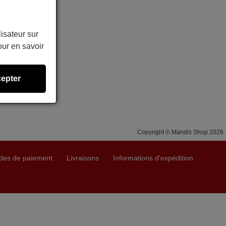
lisateur sur
ur en savoir
epter
Copyright © Mandis Shop 2026
des de paiement
Livraisons
Informations d'expédition