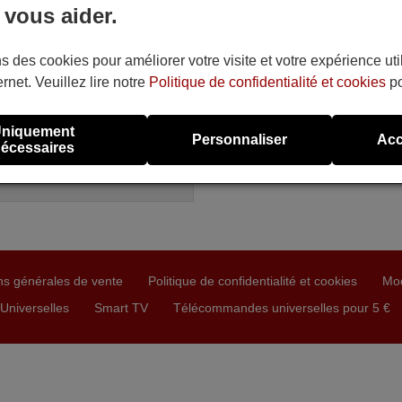
 vous aider.
ommande équivalente
K DVD 555
ible en stock
s des cookies pour améliorer votre visite et votre expérience uti
0 €
(TVA incluse)
ernet. Veuillez lire notre
Politique de confidentialité et cookies
po
EK
DVD 555
niquement
Personnaliser
Acc
écessaires
ns générales de vente
Politique de confidentialité et cookies
Mo
niverselles
Smart TV
Télécommandes universelles pour 5 €