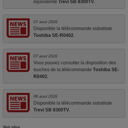
équivalente
Trevi SB 8300TV
.
Concerne la télécommande de remplacement pour le
vidéo projecteur Wimius P20. Un avis provisoire avait été
émis car le délai de 24h était dépassé, néanmoins j'ai
07 aout 2026
reçu la télécommande au cours du 3ème jour ouvré,
Disponible la télécommande substitute
compatible avec mon besoin. Concernant la
Toshiba SE-R0402
.
fonctionnalité de la télécommande, le produit tient sa
promesse. Le document permet de connaître facilement
la fonction des différentes touches. De plus, elle est
07 aout 2026
directement utilisable moyennant l'insertion des 2 piles
Vous pouvez consulter la disposition des
fournies.
touches de la télécommande
Toshiba SE-
JEAN,
R0402
.
FRANCE
06 aout 2026
juin 2026
Disponible la télécommande substitute
Parfait.. je recommande..!
Trevi SB 8300TV
.
Joel,
FRANCE
Voir plus