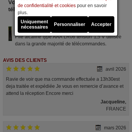
Voici certains modèles qui utilisent cette
de confidentialité et cookies
pour en savoir
télécommande
plus.
Telepoint CJ 038
Uniquement
Personnaliser
Accepter
nécessaires
Alimentation : 2 piles type AAA
Pile alcaline type AAA LR06 tension 1,5 V utilisée
dans la grande majorité de télécommandes.
AVIS DES CLIENTS
avril 2026
Ravie de voir que ma commande effectuée a 13h30est
deja traitée et expédiée Je vous en remercie d’avance et
attend la réception Encore merci
Jacqueline,
FRANCE
mars 2026