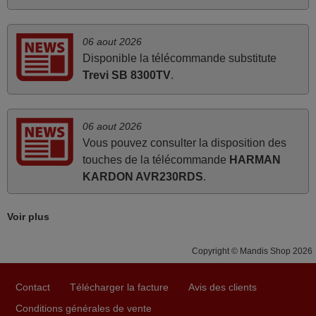
La telecommande fonctionne tres bien, et service rapide
super.
06 aout 2026
Frank,
Disponible la télécommande substitute
FRANCE
Trevi SB 8300TV
.
mars 2026
06 aout 2026
Tout bien.
Vous pouvez consulter la disposition des
touches de la télécommande
HARMAN
Pascal,
KARDON AVR230RDS
.
FRANCE
Voir plus
avril 2026
Ravie de voir que ma commande effectuée a 13h30est
Copyright © Mandis Shop 2026
deja traitée et expédiée Je vous en remercie d’avance et
attend la réception Encore merci
Contact
Télécharger la facture
Avis des clients
Jacqueline,
Conditions générales de vente