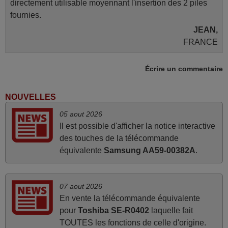
directement utilisable moyennant l'insertion des 2 piles
fournies.
JEAN,
FRANCE
Écrire un commentaire
mars 2026
Je suis très content de cet achat. Cette télécommande est
NOUVELLES
d'une efficacité étonnante. Alors que la télécommande
05 aout 2026
d'origine ne fonctionnait plus (probablement le LED à
Il est possible d'afficher la notice interactive
changer), et que certains boutons sur le Combiné Radio-
des touches de la télécommande
K7-DVD étaient inopérants. Voilà de quoi donner une
équivalente
Samsung AA59-00382A
.
seconde vie à mes deux Panasonic haut de gamme des
années 90
Alain,
07 aout 2026
FRANCE
En vente la télécommande équivalente
pour
Toshiba SE-R0402
laquelle fait
TOUTES les fonctions de celle d'origine.
mars 2026