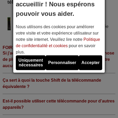
télécommande
accueillir ! Nous espérons
pouvoir vous aider.
TSOSHI 3611
Alimentation : 2 piles type AAA
Pile alcaline type AAA LR06 tension 1,5 V utilisée
Nous utilisons des cookies pour améliorer
dans la grande majorité de télécommandes.
votre visite et votre expérience utilisateur sur
notre site internet. Veuillez lire notre
Politique
de confidentialité et cookies
pour en savoir
FOIRE AUX QUESTIONS
plus.
Si j'achète la télécommande, dois-je faire quelque chose
de plus ou fonctionne-t-elle directement sans y mettre
Uniquement
Personnaliser
Accepter
nécessaires
aucun code?
Ça sert à quoi la touche Shift de la télécommande
équivalente ?
Est-il possible utiliser cette télécommande pour d'autres
appareils?