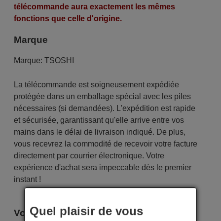
télécommande aura exactement les mêmes
fonctions que celle d'origine.
Marque
Marque:
TSOSHI
La télécommande est soigneusement expédiée
protégée dans un emballage spécial avec les piles
nécessaires (si demandées). L'expédition est rapide
et sécurisée, garantissant qu'elle arrive entre vos
mains dans le délai de livraison indiqué. De plus,
vous recevrez la commodité de recevoir votre facture
directement par courrier électronique. Votre
expérience d'achat sera impeccable dès le premier
instant !
Quel plaisir de vous
Voici certains modèles qui utilisent cette