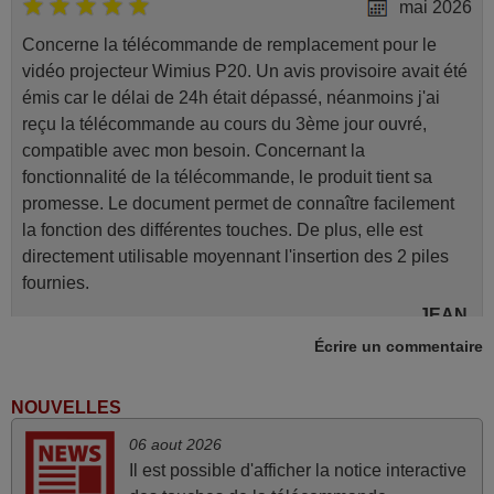
mai 2026
Concerne la télécommande de remplacement pour le
vidéo projecteur Wimius P20. Un avis provisoire avait été
émis car le délai de 24h était dépassé, néanmoins j'ai
reçu la télécommande au cours du 3ème jour ouvré,
compatible avec mon besoin. Concernant la
fonctionnalité de la télécommande, le produit tient sa
promesse. Le document permet de connaître facilement
la fonction des différentes touches. De plus, elle est
directement utilisable moyennant l'insertion des 2 piles
fournies.
JEAN,
FRANCE
Écrire un commentaire
NOUVELLES
mars 2026
06 aout 2026
Je suis très content de cet achat. Cette télécommande est
Il est possible d'afficher la notice interactive
d'une efficacité étonnante. Alors que la télécommande