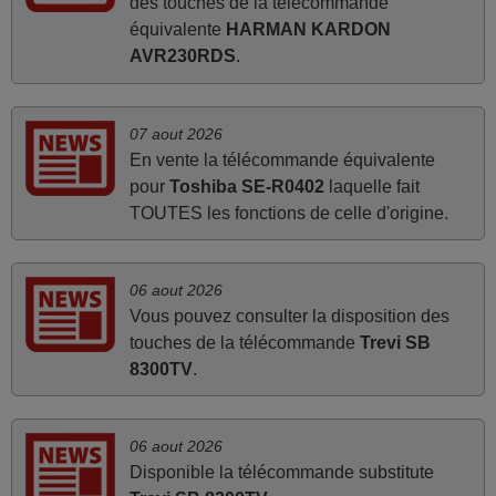
des touches de la télécommande
d'origine ne fonctionnait plus (probablement le LED à
équivalente
HARMAN KARDON
changer), et que certains boutons sur le Combiné Radio-
AVR230RDS
.
K7-DVD étaient inopérants. Voilà de quoi donner une
seconde vie à mes deux Panasonic haut de gamme des
années 90
07 aout 2026
Alain,
En vente la télécommande équivalente
FRANCE
pour
Toshiba SE-R0402
laquelle fait
TOUTES les fonctions de celle d'origine.
mars 2026
La telecommande fonctionne tres bien, et service rapide
06 aout 2026
super.
Vous pouvez consulter la disposition des
Frank,
touches de la télécommande
Trevi SB
FRANCE
8300TV
.
mars 2026
06 aout 2026
Disponible la télécommande substitute
Super Service