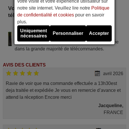
votre visite et votre expérience utilisateur sur
Voici certains modèles qui utilisent cette
notre site internet. Veuillez lire notre
Politique
télécommande
de confidentialité et cookies
pour en savoir
plus.
THUNDER MAX SRC 5893
Uniquement
Personnaliser
Accepter
Alimentation : 2 piles type AAA
nécessaires
Pile alcaline type AAA LR06 tension 1,5 V utilisée
dans la grande majorité de télécommandes.
AVIS DES CLIENTS
avril 2026
Ravie de voir que ma commande effectuée a 13h30est
deja traitée et expédiée Je vous en remercie d’avance et
attend la réception Encore merci
Jacqueline,
FRANCE