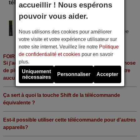
télécommande
accueillir ! Nous espérons
pouvoir vous aider.
THUNDER MAX TR 200
Alimentation : 2 piles type AAA
Pile alcaline type AAA LR06 tension 1,5 V utilisée
Nous utilisons des cookies pour améliorer
dans la grande majorité de télécommandes.
votre visite et votre expérience utilisateur sur
notre site internet. Veuillez lire notre
Politique
de confidentialité et cookies
pour en savoir
FOIRE AUX QUESTIONS
plus.
Si j'achète la télécommande, dois-je faire quelque chose
de plus ou fonctionne-t-elle directement sans y mettre
Uniquement
Personnaliser
Accepter
nécessaires
aucun code?
Ça sert à quoi la touche Shift de la télécommande
équivalente ?
Est-il possible utiliser cette télécommande pour d'autres
appareils?