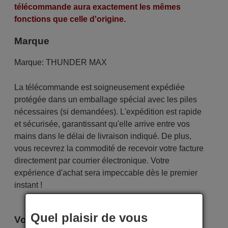
télécommande aura exactement les mêmes
fonctions que celle d'origine.
Marque
Marque:
THUNDER MAX
La télécommande est soigneusement expédiée
protégée dans un emballage spécial avec les piles
nécessaires (si demandées). L'expédition est rapide
et sécurisée, garantissant qu'elle arrive entre vos
mains dans le délai de livraison indiqué. De plus,
vous recevrez la commodité de recevoir votre facture
directement par courrier électronique. Votre
expérience d'achat sera impeccable dès le premier
instant !
Quel plaisir de vous
Voici certains modèles qui utilisent cette