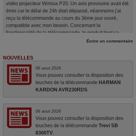
vidéo projecteur Wimius P20. Un avis provisoire avait été
émis car le délai de 24h était dépassé, néanmoins j'ai
reçu la télécommande au cours du 3ème jour ouvré,
compatible avec mon besoin. Concernant la
fonctionnalité de la télécommande, le produit tient sa
promesse. Le document permet de connaître facilement
Écrire un commentaire
la fonction des différentes touches. De plus, elle est
directement utilisable moyennant l'insertion des 2 piles
NOUVELLES
fournies.
06 aout 2026
JEAN,
Vous pouvez consulter la disposition des
FRANCE
touches de la télécommande
HARMAN
KARDON AVR230RDS
.
avril 2026
Ravie de voir que ma commande effectuée a 13h30est
06 aout 2026
deja traitée et expédiée Je vous en remercie d’avance et
Vous pouvez consulter la disposition des
attend la réception Encore merci
touches de la télécommande
Trevi SB
Jacqueline,
8300TV
.