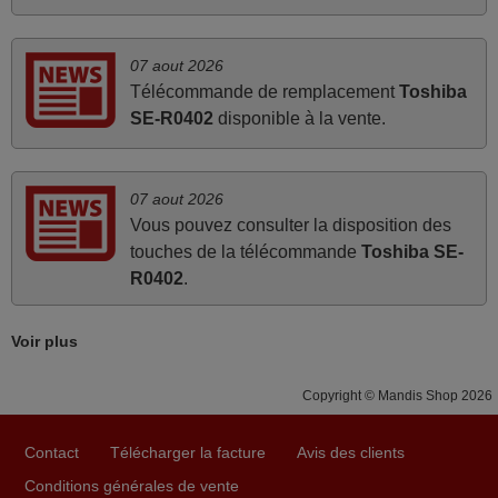
FRANCE
07 aout 2026
mars 2026
Télécommande de remplacement
Toshiba
Je suis très content de cet achat. Cette télécommande est
SE-R0402
disponible à la vente.
d'une efficacité étonnante. Alors que la télécommande
d'origine ne fonctionnait plus (probablement le LED à
changer), et que certains boutons sur le Combiné Radio-
07 aout 2026
K7-DVD étaient inopérants. Voilà de quoi donner une
Vous pouvez consulter la disposition des
seconde vie à mes deux Panasonic haut de gamme des
touches de la télécommande
Toshiba SE-
années 90
R0402
.
Alain,
FRANCE
Voir plus
Copyright © Mandis Shop 2026
juin 2026
Parfait.. je recommande..!
Contact
Télécharger la facture
Avis des clients
Joel,
Conditions générales de vente