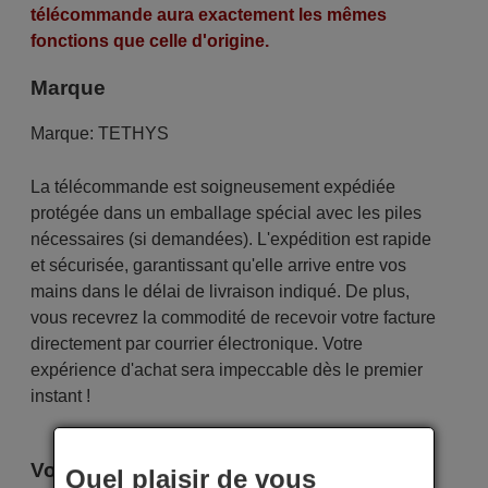
télécommande aura exactement les mêmes
fonctions que celle d'origine.
Marque
Marque:
TETHYS
La télécommande est soigneusement expédiée
protégée dans un emballage spécial avec les piles
nécessaires (si demandées). L'expédition est rapide
et sécurisée, garantissant qu'elle arrive entre vos
mains dans le délai de livraison indiqué. De plus,
vous recevrez la commodité de recevoir votre facture
directement par courrier électronique. Votre
expérience d'achat sera impeccable dès le premier
instant !
Voici certains modèles qui utilisent cette
Quel plaisir de vous