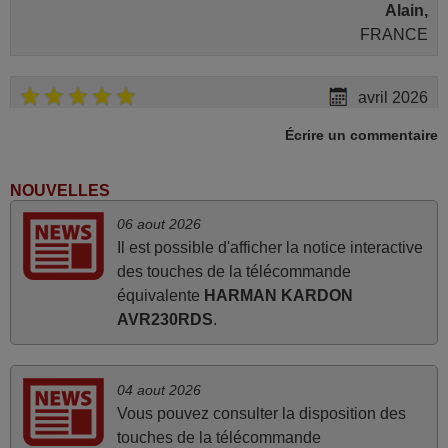
Alain,
FRANCE
avril 2026
Ravie de voir que ma commande effectuée a 13h30est
Écrire un commentaire
deja traitée et expédiée Je vous en remercie d’avance et
attend la réception Encore merci
NOUVELLES
Jacqueline,
06 aout 2026
FRANCE
Il est possible d'afficher la notice interactive
des touches de la télécommande
mars 2026
équivalente
HARMAN KARDON
AVR230RDS
.
Super Service
Mario,
AUTRICHE
04 aout 2026
Vous pouvez consulter la disposition des
touches de la télécommande
juin 2026