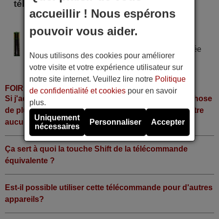
télécommande
accueillir ! Nous espérons
TETHYS DELTA FTA
pouvoir vous aider.
Alimentation : 2 piles type AAA
Pile alcaline type AAA LR06 tension 1,5 V utilisée
Nous utilisons des cookies pour améliorer
dans la grande majorité de télécommandes.
votre visite et votre expérience utilisateur sur
notre site internet. Veuillez lire notre
Politique
FOIRE AUX QUESTIONS
de confidentialité et cookies
pour en savoir
Si j'achète la télécommande, dois-je faire quelque chose
plus.
de plus ou fonctionne-t-elle directement sans y mettre
Uniquement
aucun code?
Personnaliser
Accepter
nécessaires
Ça sert à quoi la touche Shift de la télécommande
équivalente ?
Est-il possible utiliser cette télécommande pour d'autres
appareils?