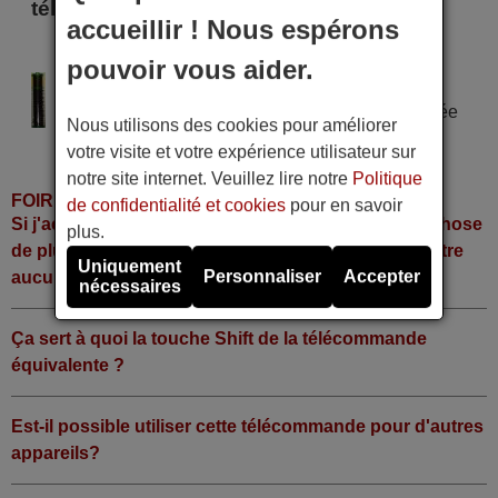
télécommande
accueillir ! Nous espérons
TEON 400
pouvoir vous aider.
Alimentation : 2 piles type AAA
Pile alcaline type AAA LR06 tension 1,5 V utilisée
Nous utilisons des cookies pour améliorer
dans la grande majorité de télécommandes.
votre visite et votre expérience utilisateur sur
notre site internet. Veuillez lire notre
Politique
FOIRE AUX QUESTIONS
de confidentialité et cookies
pour en savoir
Si j'achète la télécommande, dois-je faire quelque chose
plus.
de plus ou fonctionne-t-elle directement sans y mettre
Uniquement
Personnaliser
Accepter
aucun code?
nécessaires
Ça sert à quoi la touche Shift de la télécommande
équivalente ?
Est-il possible utiliser cette télécommande pour d'autres
appareils?