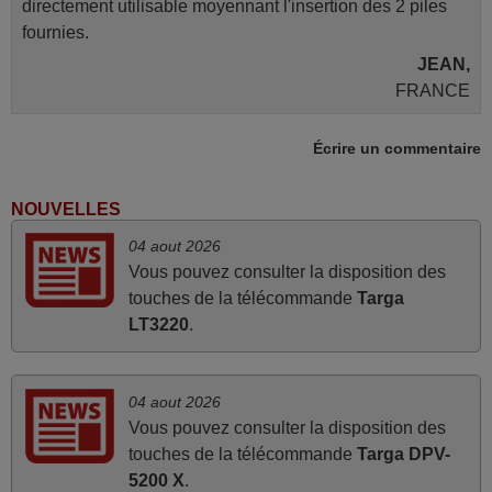
directement utilisable moyennant l'insertion des 2 piles
fournies.
JEAN,
FRANCE
Écrire un commentaire
juin 2026
Parfait.. je recommande..!
NOUVELLES
Joel,
04 aout 2026
FRANCE
Vous pouvez consulter la disposition des
touches de la télécommande
Targa
mars 2026
LT3220
.
Je suis très content de cet achat. Cette télécommande est
d'une efficacité étonnante. Alors que la télécommande
04 aout 2026
d'origine ne fonctionnait plus (probablement le LED à
Vous pouvez consulter la disposition des
changer), et que certains boutons sur le Combiné Radio-
touches de la télécommande
Targa DPV-
K7-DVD étaient inopérants. Voilà de quoi donner une
5200 X
.