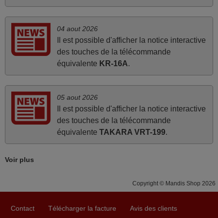
seconde vie à mes deux Panasonic haut de gamme des
années 90
Alain,
04 aout 2026
FRANCE
Il est possible d'afficher la notice interactive
des touches de la télécommande
équivalente
KR-16A
.
avril 2026
Ravie de voir que ma commande effectuée a 13h30est
deja traitée et expédiée Je vous en remercie d’avance et
05 aout 2026
Il est possible d'afficher la notice interactive
attend la réception Encore merci
des touches de la télécommande
Jacqueline,
équivalente
TAKARA VRT-199
.
FRANCE
Voir plus
mars 2026
Tout bien.
Copyright © Mandis Shop 2026
Pascal,
FRANCE
Contact
Télécharger la facture
Avis des clients