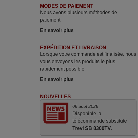
service rapide super.
MODES DE PAIEMENT
Frank,
Nous avons plusieurs méthodes de
FRANCE
paiement
En savoir plus
avril 2026
Ravie de voir que ma commande
EXPÉDITION ET LIVRAISON
Lorsque votre commande est finalisée, nous
effectuée a 13h30est deja traitée et
vous envoyons les produits le plus
expédiée Je vous en remercie d’avance
rapidement possible
et attend la réception Encore merci
Jacqueline,
En savoir plus
FRANCE
NOUVELLES
juin 2026
06 aout 2026
Disponible la
Parfait.. je recommande..!
télécommande substitute
Joel,
Trevi SB 8300TV
.
FRANCE