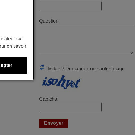
Alain,
FRANCE
Question
mars 2026
lisateur sur
Super Service
ur en savoir
Mario,
AUTRICHE
epter
Illisible ? Demandez une autre image
mars 2026
Tout bien.
Pascal,
Captcha
FRANCE
mars 2026
La telecommande fonctionne tres bien, et