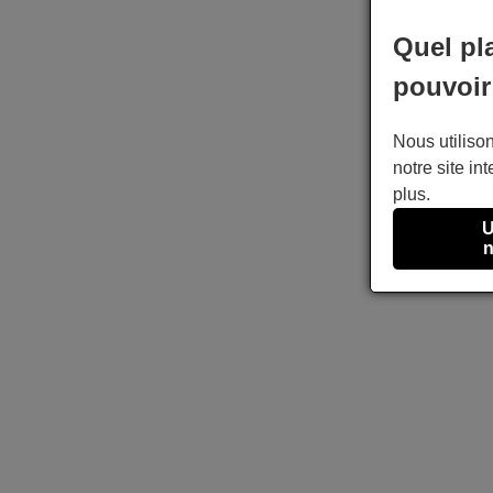
Quel pl
pouvoir
Nous utilison
notre site int
plus.
U
n