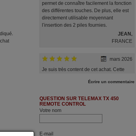
permet de connaître facilement la fonction
des différentes touches. De plus, elle est
directement utilisable moyennant
l'insertion des 2 piles fournies.
ndiqué.
JEAN,
achat
FRANCE
mars 2026
Je suis très content de cet achat. Cette
télécommande est d'une efficacité
Écrire un commentaire
étonnante. Alors que la télécommande
d'origine ne fonctionnait plus
(probablement le LED à changer), et que
QUESTION SUR TELEMAX TX 450
REMOTE CONTROL
certains boutons sur le Combiné Radio-
Votre nom
K7-DVD étaient inopérants. Voilà de quoi
donner une seconde vie à mes deux
Panasonic haut de gamme des années
E-mail
90