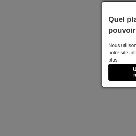
Quel pl
pouvoir
Nous utilison
notre site int
plus.
U
n