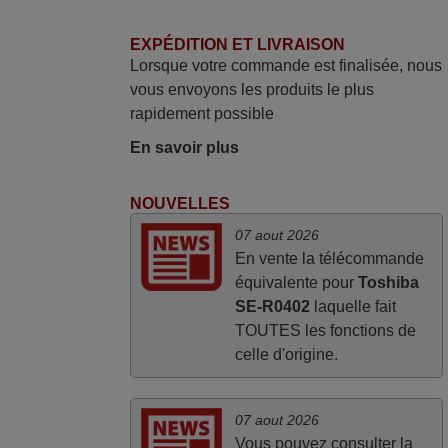
directement utilisable moyennant
l'insertion des 2 piles fournies.
EXPÉDITION ET LIVRAISON
Lorsque votre commande est finalisée, nous
JEAN,
vous envoyons les produits le plus
FRANCE
rapidement possible
En savoir plus
avril 2026
Ravie de voir que ma commande
NOUVELLES
effectuée a 13h30est deja traitée et
07 aout 2026
expédiée Je vous en remercie d’avance
En vente la télécommande
et attend la réception Encore merci
équivalente pour
Toshiba
Jacqueline,
SE-R0402
laquelle fait
FRANCE
TOUTES les fonctions de
celle d'origine.
07 aout 2026
Vous pouvez consulter la