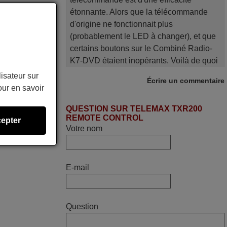
étonnante. Alors que la télécommande
d'origine ne fonctionnait plus
(probablement le LED à changer), et que
certains boutons sur le Combiné Radio-
K7-DVD étaient inopérants. Voilà de quoi
donner une seconde vie à mes deux
lisateur sur
Écrire un commentaire
Panasonic haut de gamme des années
ur en savoir
90
QUESTION SUR TELEMAX TXR200
Alain,
REMOTE CONTROL
epter
FRANCE
Votre nom
mars 2026
E-mail
La telecommande fonctionne tres bien, et
service rapide super.
Frank,
Question
FRANCE