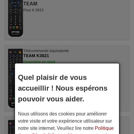
TEAM
Pour K 3915
Télécommande équivalente
TEAM K3821
Disponible en stock
20,90 €
(TVA incluse)
TEAM
Quel plaisir de vous
Pour K 3821
accueillir ! Nous espérons
pouvoir vous aider.
Nous utilisons des cookies pour améliorer
votre visite et votre expérience utilisateur sur
Télécommande équivalente
TEAM INFR.REM.CONTR
notre site internet. Veuillez lire notre
Politique
Disponible en stock