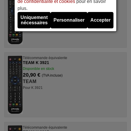
de confidentialité et cookies
pour en savoir
20,90 €
(TVA incluse)
plus.
TEAM
Uniquement
Pour INFR REM CONTR, INFR.REM.CONTR
Personnaliser
Accepter
nécessaires
Télécommande équivalente
TEAM K 3921
Disponible en stock
20,90 €
(TVA incluse)
TEAM
Pour K 3921
Télécommande équivalente