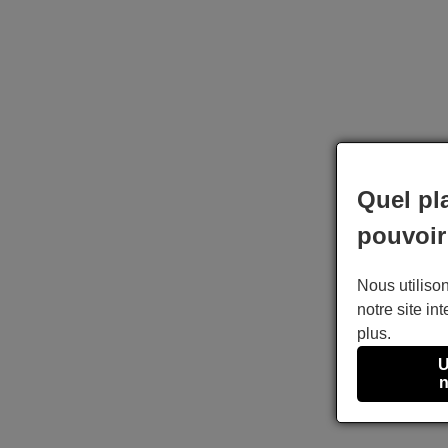
Quel pl
pouvoir
Nous utilison
notre site int
plus.
U
n