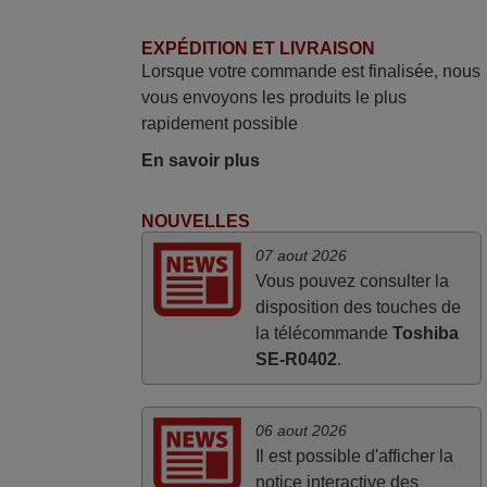
produit tient sa promesse. Le document
permet de connaître facilement la fonction
EXPÉDITION ET LIVRAISON
Lorsque votre commande est finalisée, nous
des différentes touches. De plus, elle est
vous envoyons les produits le plus
directement utilisable moyennant
rapidement possible
l'insertion des 2 piles fournies.
JEAN,
En savoir plus
FRANCE
NOUVELLES
mars 2026
07 aout 2026
Vous pouvez consulter la
Super Service
disposition des touches de
Mario,
la télécommande
Toshiba
AUTRICHE
SE-R0402
.
06 aout 2026
Il est possible d'afficher la
notice interactive des