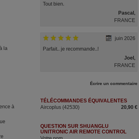
Tout bien.
Pascal,
FRANCE
juin 2026
à la
Parfait.. je recommande..!
e
Joel,
FRANCE
mai 2026
Écrire un commentaire
Concerne la télécommande de
TÉLÉCOMMANDES ÉQUIVALENTES
remplacement pour le vidéo projecteur
mence à
Aircoplus (42530)
20,90 €
Wimius P20. Un avis provisoire avait été
émis car le délai de 24h était dépassé,
que
néanmoins j'ai reçu la télécommande au
QUESTION SUR SHUANGLU
cours du 3ème jour ouvré, compatible
UNITRONIC AIR REMOTE CONTROL
re
Votre nom
avec mon besoin. Concernant la