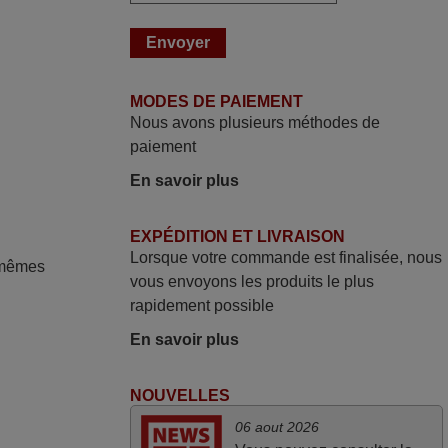
donner une seconde vie à mes deux
Panasonic haut de gamme des années
90
Alain,
MODES DE PAIEMENT
FRANCE
Nous avons plusieurs méthodes de
paiement
mars 2026
En savoir plus
La telecommande fonctionne tres bien, et
service rapide super.
EXPÉDITION ET LIVRAISON
Frank,
Lorsque votre commande est finalisée, nous
 mêmes
FRANCE
vous envoyons les produits le plus
rapidement possible
mars 2026
En savoir plus
Super Service
NOUVELLES
Mario,
AUTRICHE
06 aout 2026