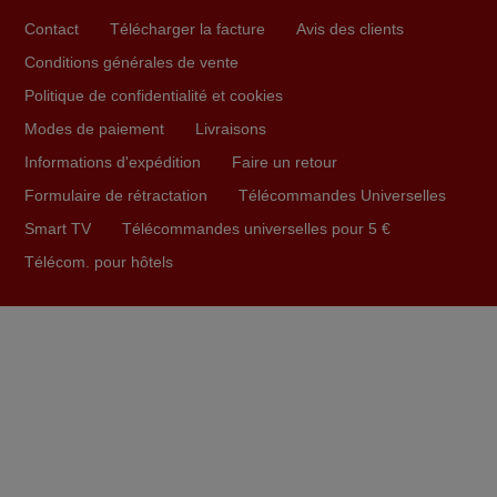
super.
Contact
Télécharger la facture
Avis des clients
Frank,
Conditions générales de vente
FRANCE
Politique de confidentialité et cookies
Modes de paiement
Livraisons
juin 2026
Informations d'expédition
Faire un retour
Parfait.. je recommande..!
Formulaire de rétractation
Télécommandes Universelles
Joel,
Smart TV
Télécommandes universelles pour 5 €
FRANCE
Télécom. pour hôtels
mars 2026
Je suis très content de cet achat. Cette télécommande est
d'une efficacité étonnante. Alors que la télécommande
d'origine ne fonctionnait plus (probablement le LED à
changer), et que certains boutons sur le Combiné Radio-
K7-DVD étaient inopérants. Voilà de quoi donner une
seconde vie à mes deux Panasonic haut de gamme des