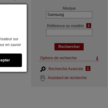
Marque
i
Référence ou modèle
lisateur sur
ur en savoir
Options de recherche
epter
i
Recherche Avancée
Assistant de recherche