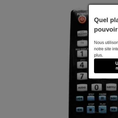
Quel pl
pouvoir
Nous utilison
notre site int
plus.
U
n