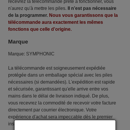
recevrez la télécommande prête à fonctionner, vous
n'aurez qu'à mettre les piles.
Il n'est pas nécessaire
de la programmer.
Nous vous garantissons que la
télécommande aura exactement les mêmes
fonctions que celle d'origine.
Marque
Marque:
SYMPHONIC
La télécommande est soigneusement expédiée
protégée dans un emballage spécial avec les piles
nécessaires (si demandées). L'expédition est rapide
et sécurisée, garantissant qu'elle arrive entre vos
mains dans le délai de livraison indiqué. De plus,
vous recevrez la commodité de recevoir votre facture
directement par courrier électronique. Votre
expérience d'achat sera impeccable dès le premier
instant !