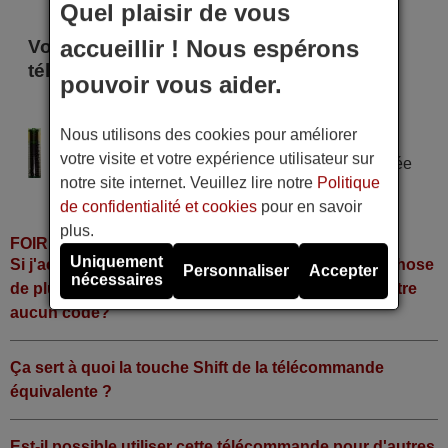
Quel plaisir de vous
accueillir ! Nous espérons
Voici certains modèles qui utilisent cette
télécommande
pouvoir vous aider.
SYMPHONIC NO 132 UD
Nous utilisons des cookies pour améliorer
Alimentation : 2 piles type AAA
votre visite et votre expérience utilisateur sur
Pile alcaline type AAA LR06 tension 1,5 V utilisée
notre site internet. Veuillez lire notre
Politique
dans la grande majorité de télécommandes.
de confidentialité et cookies
pour en savoir
plus.
FOIRE AUX QUESTIONS
Uniquement
Si j'achète la télécommande, dois-je faire quelque chose
Personnaliser
Accepter
nécessaires
de plus ou fonctionne-t-elle directement sans y mettre
aucun code?
Ça sert à quoi la touche Shift de la télécommande
équivalente ?
Est-il possible utiliser cette télécommande pour d'autres