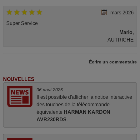
mars 2026
Super Service
Mario,
AUTRICHE
mars 2026
Écrire un commentaire
Tout bien.
Pascal,
NOUVELLES
FRANCE
06 aout 2026
Il est possible d'afficher la notice interactive
des touches de la télécommande
mai 2026
équivalente
HARMAN KARDON
Concerne la télécommande de remplacement pour le
AVR230RDS
.
vidéo projecteur Wimius P20. Un avis provisoire avait été
émis car le délai de 24h était dépassé, néanmoins j'ai
reçu la télécommande au cours du 3ème jour ouvré,