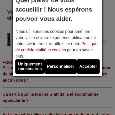
Quel plaisir de vous
accueillir ! Nous espérons
Voici certains modèles qui utilisent cette
pouvoir vous aider.
télécommande
SUNIC LINE 92401
Nous utilisons des cookies pour améliorer
Alimentation : 2 piles type AAA
votre visite et votre expérience utilisateur sur
Pile alcaline type AAA LR06 tension 1,5 V utilisée
notre site internet. Veuillez lire notre
Politique
dans la grande majorité de télécommandes.
de confidentialité et cookies
pour en savoir
plus.
FOIRE AUX QUESTIONS
Uniquement
Personnaliser
Accepter
Si j'achète la télécommande, dois-je faire quelque chose
nécessaires
de plus ou fonctionne-t-elle directement sans y mettre
aucun code?
Ça sert à quoi la touche Shift de la télécommande
équivalente ?
Est-il possible utiliser cette télécommande pour d'autres