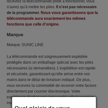
recevrez la télécommande prête à fonctionner, vous
n'aurez qu'à mettre les piles.
Il n'est pas nécessaire
de la programmer.
Nous vous garantissons que la
télécommande aura exactement les mêmes
fonctions que celle d'origine.
Marque
Marque:
SUNIC LINE
La télécommande est soigneusement expédiée
protégée dans un emballage spécial avec les piles
nécessaires (si demandées). L'expédition est rapide
et sécurisée, garantissant qu'elle arrive entre vos
mains dans le délai de livraison indiqué. De plus,
vous recevrez la commodité de recevoir votre facture
directement par courrier électronique. Votre
expérience d'achat sera impeccable dès le premier
instant !